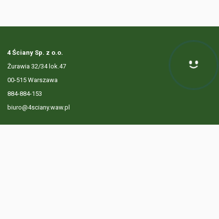
4 Ściany Sp. z o.o.
Żurawia 32/34 lok.47
Hej! Chętnie Ci pomogę
00-515 Warszawa
884-884-153
biuro@4sciany.waw.pl
LISTA OFERT
USŁUGI DODATKOWE
O FIRMIE