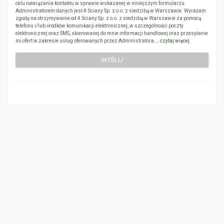
celu nawiązania kontaktu w sprawie wskazanej w niniejszym formularzu.
Administratorem danych jest 4 Ściany Sp. z o.o. z siedzibą w Warszawie. Wyrażam
zgodę na otrzymywanie od 4 Ściany Sp. z o.o. z siedzibą w Warszawie za pomocą
telefonu i/lub środków komunikacji elektronicznej, w szczególności poczty
elektronicznej oraz SMS, skierowanej do mnie informacji handlowej oraz przesyłanie
mi ofert w zakresie usług oferowanych przez Administratora.…
czytaj więcej