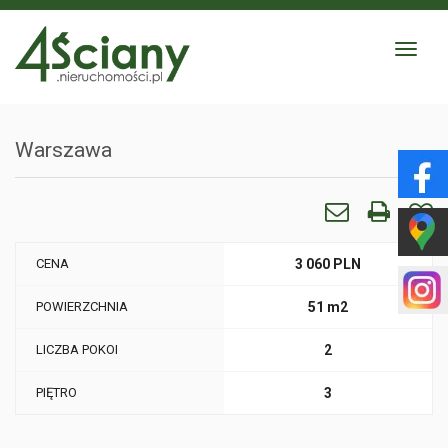
Toggle
navigat
Warszawa
CENA
3 060 PLN
POWIERZCHNIA
51 m2
LICZBA POKOI
2
PIĘTRO
3