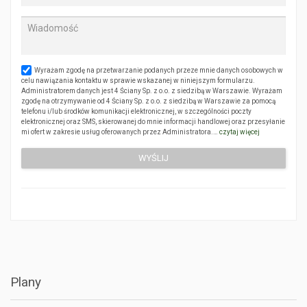
Wyrażam zgodę na przetwarzanie podanych przeze mnie danych osobowych w
celu nawiązania kontaktu w sprawie wskazanej w niniejszym formularzu.
Administratorem danych jest 4 Ściany Sp. z o.o. z siedzibą w Warszawie. Wyrażam
zgodę na otrzymywanie od 4 Ściany Sp. z o.o. z siedzibą w Warszawie za pomocą
telefonu i/lub środków komunikacji elektronicznej, w szczególności poczty
elektronicznej oraz SMS, skierowanej do mnie informacji handlowej oraz przesyłanie
mi ofert w zakresie usług oferowanych przez Administratora.…
czytaj więcej
Plany