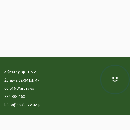
4 Ściany Sp. z o.o.
Żurawia 32/34 lok.47
Hej! Chętnie Ci pomogę
00-515 Warszawa
884-884-153
biuro@4sciany.waw.pl