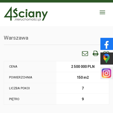
Toggle
navigat
Warszawa
CENA
2 500 000 PLN
POWIERZCHNIA
150 m2
LICZBA POKOI
7
PIĘTRO
9