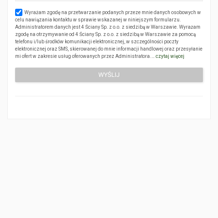
Wyrażam zgodę na przetwarzanie podanych przeze mnie danych osobowych w
celu nawiązania kontaktu w sprawie wskazanej w niniejszym formularzu.
Administratorem danych jest 4 Ściany Sp. z o.o. z siedzibą w Warszawie. Wyrażam
zgodę na otrzymywanie od 4 Ściany Sp. z o.o. z siedzibą w Warszawie za pomocą
telefonu i/lub środków komunikacji elektronicznej, w szczególności poczty
elektronicznej oraz SMS, skierowanej do mnie informacji handlowej oraz przesyłanie
mi ofert w zakresie usług oferowanych przez Administratora.…
czytaj więcej