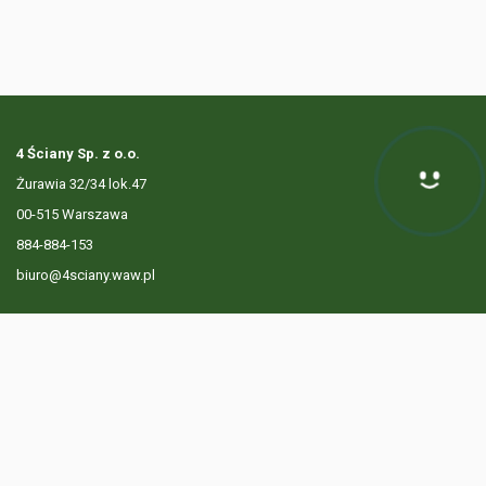
4 Ściany Sp. z o.o.
Żurawia 32/34 lok.47
Hej! Chętnie Ci pomogę
00-515 Warszawa
884-884-153
biuro@4sciany.waw.pl
LISTA OFERT
USŁUGI DODATKOWE
O FIRMIE