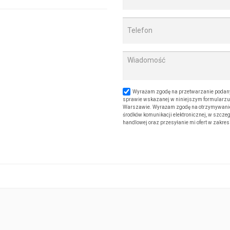
Wyrażam zgodę na przetwarzanie podany
sprawie wskazanej w niniejszym formularzu. 
Warszawie. Wyrażam zgodę na otrzymywanie od
środków komunikacji elektronicznej, w szczeg
handlowej oraz przesyłanie mi ofert w zakre