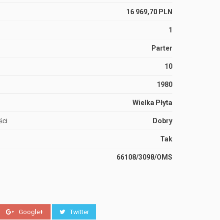
16 969,70 PLN
1
Parter
10
1980
Wielka Płyta
ści
Dobry
Tak
66108/3098/OMS
Google+
Twitter