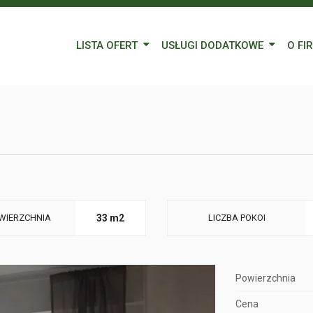
LISTA OFERT
USŁUGI DODATKOWE
O FI
Wynajem
Kredyty
Nasz
Sprzedaż
Wycena nieruchomości
Blog
Oferty specjalne
Ubezpieczenia
Prac
Remonty
Forei
Form
WIERZCHNIA
33 m2
LICZBA POKOI
Powierzchnia
Cena