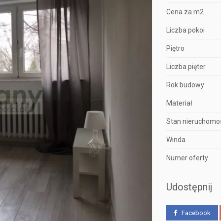
Cena za m2
Liczba pokoi
Piętro
Liczba pięter
Rok budowy
Materiał
Stan nieruchomo
Winda
Numer oferty
Udostępnij
Facebook