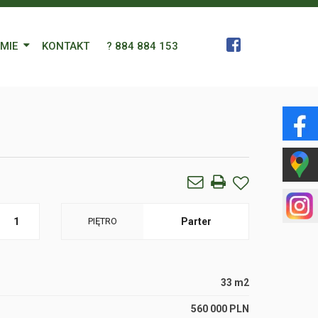
RMIE
KONTAKT
? 884 884 153
 Zespół
a
gn Languages
ularz
1
PIĘTRO
Parter
33 m2
560 000 PLN