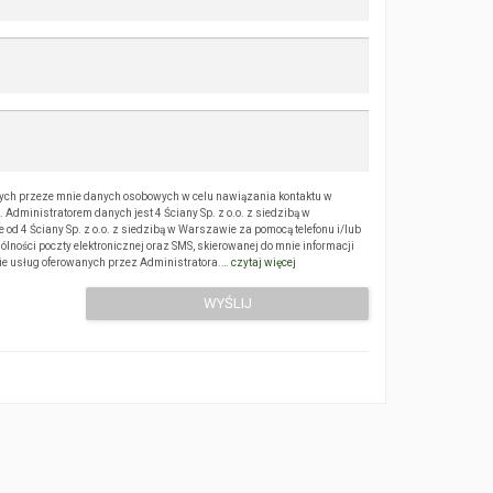
ch przeze mnie danych osobowych w celu nawiązania kontaktu w
Administratorem danych jest 4 Ściany Sp. z o.o. z siedzibą w
 4 Ściany Sp. z o.o. z siedzibą w Warszawie za pomocą telefonu i/lub
ólności poczty elektronicznej oraz SMS, skierowanej do mnie informacji
sie usług oferowanych przez Administratora.…
czytaj więcej