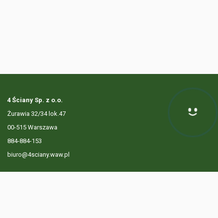
4 Ściany Sp. z o.o.
Żurawia 32/34 lok.47
Hej! Chętnie Ci pomogę
00-515 Warszawa
884-884-153
biuro@4sciany.waw.pl
LISTA OFERT