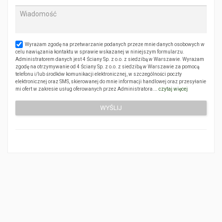
Wyrażam zgodę na przetwarzanie podanych przeze mnie danych osobowych w
celu nawiązania kontaktu w sprawie wskazanej w niniejszym formularzu.
Administratorem danych jest 4 Ściany Sp. z o.o. z siedzibą w Warszawie. Wyrażam
zgodę na otrzymywanie od 4 Ściany Sp. z o.o. z siedzibą w Warszawie za pomocą
telefonu i/lub środków komunikacji elektronicznej, w szczególności poczty
elektronicznej oraz SMS, skierowanej do mnie informacji handlowej oraz przesyłanie
mi ofert w zakresie usług oferowanych przez Administratora.…
czytaj więcej