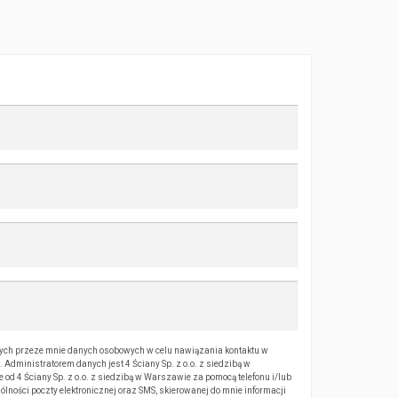
ch przeze mnie danych osobowych w celu nawiązania kontaktu w
Administratorem danych jest 4 Ściany Sp. z o.o. z siedzibą w
 4 Ściany Sp. z o.o. z siedzibą w Warszawie za pomocą telefonu i/lub
ólności poczty elektronicznej oraz SMS, skierowanej do mnie informacji