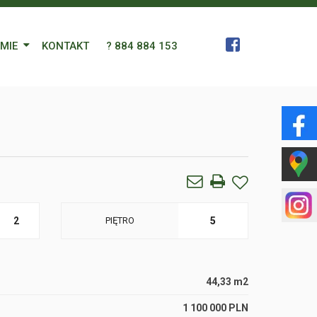
RMIE
KONTAKT
? 884 884 153
 Zespół
a
gn Languages
ularz
2
PIĘTRO
5
44,33 m2
1 100 000 PLN