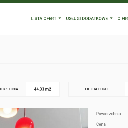
LISTA OFERT
USŁUGI DODATKOWE
O FI
Wynajem
Kredyty
Nasz
Sprzedaż
Wycena nieruchomości
Blog
Oferty specjalne
Ubezpieczenia
Prac
Remonty
Forei
Form
IERZCHNIA
44,33 m2
LICZBA POKOI
Powierzchnia
Cena