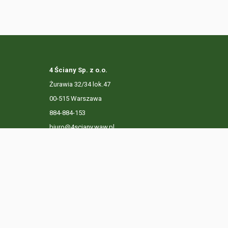
4 Ściany Sp. z o.o.
Żurawia 32/34 lok.47
00-515 Warszawa
884-884-153
biuro@4sciany.waw.pl
LISTA OFERT
USŁUGI DODATKOWE
O FIRMIE
KO