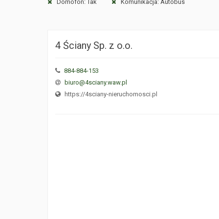
Domofon: Tak
Komunikacja: Autobus
4 Ściany Sp. z o.o.
884-884-153
biuro@4sciany.waw.pl
https://4sciany-nieruchomosci.pl