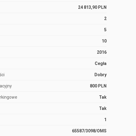
24 813,90 PLN
2
5
10
2016
Cegła
ści
Dobry
acyjny
800 PLN
arkingowe
Tak
Tak
1
65587/3098/OMS