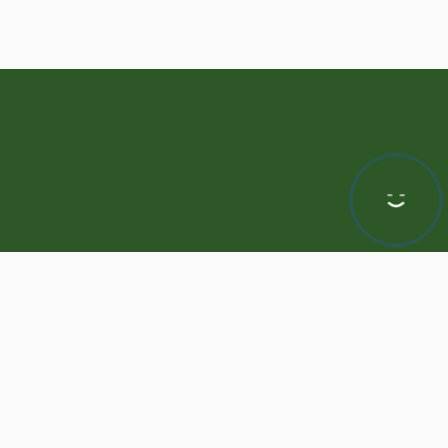
Hej! Chętnie Ci pomogę
awa zastrzeżone | Program dla biur nieruchomości -
ASARI CRM