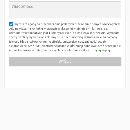
Wyrażam zgodę na przetwarzanie podanych przeze mnie danych osobowych w
celu nawiązania kontaktu w sprawie wskazanej w niniejszym formularzu.
Administratorem danych jest 4 Ściany Sp. z o.o. z siedzibą w Warszawie. Wyrażam
zgodę na otrzymywanie od 4 Ściany Sp. z o.o. z siedzibą w Warszawie za pomocą
telefonu i/lub środków komunikacji elektronicznej, w szczególności poczty
elektronicznej oraz SMS, skierowanej do mnie informacji handlowej oraz przesyłanie
mi ofert w zakresie usług oferowanych przez Administratora.…
czytaj więcej