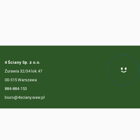
4 Ściany Sp. z o.o.
Żurawia 32/34 lok.47
Hej! Chętnie Ci pomogę
00-515 Warszawa
884-884-153
biuro@4sciany.waw.pl
LISTA OFERT