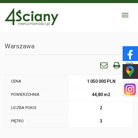
Toggle
navigat
Warszawa
CENA
1 050 000 PLN
POWIERZCHNIA
44,80 m2
LICZBA POKOI
2
PIĘTRO
3