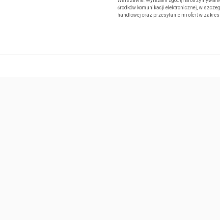
Warszawie. Wyrażam zgodę na otrzymywanie od
środków komunikacji elektronicznej, w szczeg
handlowej oraz przesyłanie mi ofert w zakre