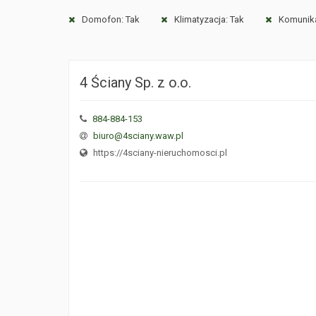
Domofon: Tak
Klimatyzacja: Tak
Komunika
4 Ściany Sp. z o.o.
884-884-153
biuro@4sciany.waw.pl
https://4sciany-nieruchomosci.pl