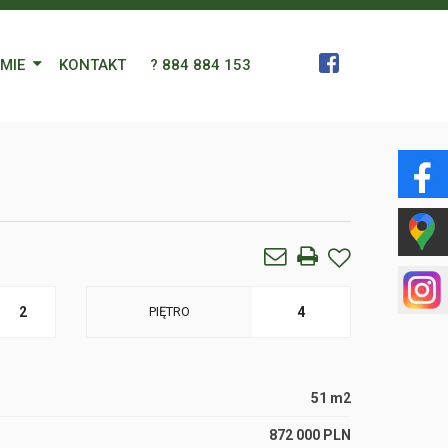
RMIE
KONTAKT
? 884 884 153
 Zespół
a
gn Languages
ularz
2
PIĘTRO
4
51 m2
872 000 PLN