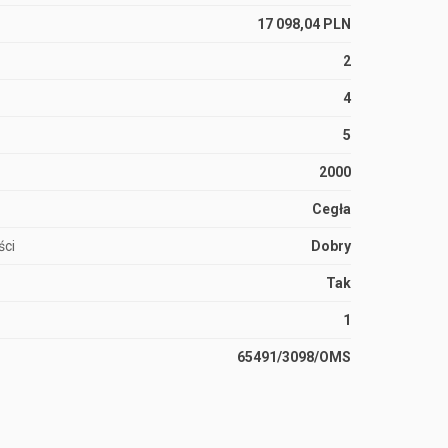
17 098,04 PLN
2
4
5
2000
Cegła
ści
Dobry
Tak
1
65491/3098/OMS