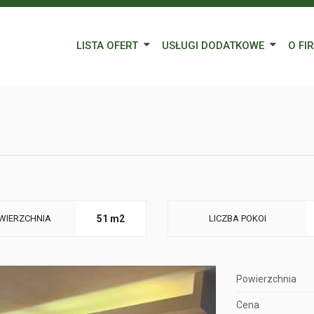
LISTA OFERT
USŁUGI DODATKOWE
O FI
Wynajem
Kredyty
Nasz
Sprzedaż
Wycena nieruchomości
Blog
Oferty specjalne
Ubezpieczenia
Prac
Remonty
Forei
Form
WIERZCHNIA
51 m2
LICZBA POKOI
Powierzchnia
Cena