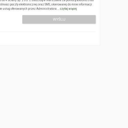
 4 Ściany Sp. z o.o. z siedzibą w Warszawie za pomocą telefonu i/lub
ólności poczty elektronicznej oraz SMS, skierowanej do mnie informacji
sie usług oferowanych przez Administratora.…
czytaj więcej