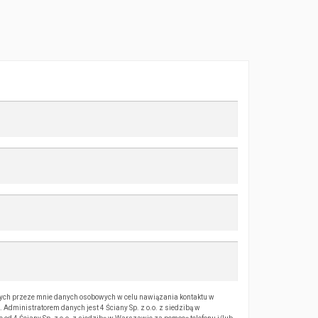
ch przeze mnie danych osobowych w celu nawiązania kontaktu w
Administratorem danych jest 4 Ściany Sp. z o.o. z siedzibą w