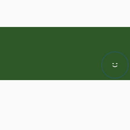
Hej! Chętnie Ci pomogę
awa zastrzeżone | Program dla biur nieruchomości -
ASARI CRM