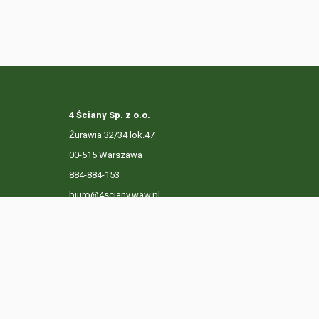
4 Ściany Sp. z o.o.
Żurawia 32/34 lok.47
00-515 Warszawa
884-884-153
biuro@4sciany.waw.pl
LISTA OFERT
USŁUGI DODATKOWE
O FIRMIE
KO