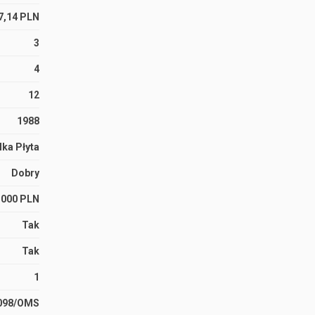
7,14 PLN
3
4
12
1988
lka Płyta
Dobry
 000 PLN
Tak
Tak
1
098/OMS