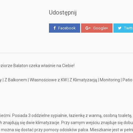
Udostępnij
Facebook
Google+
Twitt
iorze Balaton czeka właśnie na Ciebie!
dy | Z Balkonem | Własnościowe z KW | Z Klimatyzacją | Monitoring | Patio 
ećmi. Posiada 3 oddzielne sypialnie, łazienkę z wanną, osobną toaletę, 
h znajdują się dwie klimatyzacje. Przy samym wejściu znajduje się do
można się dostać przy pomocy odcisków palca. Mieszkanie jest w pełn