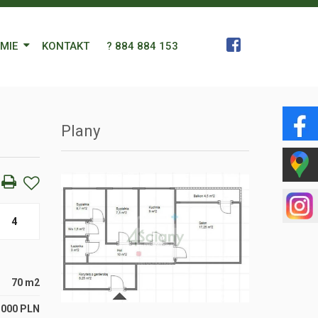
RMIE
KONTAKT
? 884 884 153
 Zespół
Plany
a
gn Languages
ularz
4
70 m2
 000 PLN