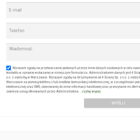
Wyrażam zgodę na przetwarzanie podanych przeze mnie danych osobowych w celu naw
kontaktu w sprawie wskazanej w niniejszym formularzu. Administratorem danych jest 4 Ścia
o.o. z siedzibą w Warszawie. Wyrażam zgodę na otrzymywanie od 4 Ściany Sp. z o.o. z siedz
Warszawie za pomocą telefonu i/lub środków komunikacji elektronicznej, w szczególności po
elektronicznej oraz SMS, skierowanej do mnie informacji handlowej oraz przesyłanie mi ofert 
zakresie usług oferowanych przez Administratora.…
czytaj więcej