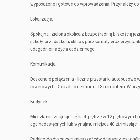
wyposażone i gotowe do wprowadzenia. Przynależy do n
Lokalizacja:
Spokojna i zielona okolica z bezpośrednią bliskością jez
szkoły, przedszkola, sklepy, paczkomaty oraz przystank
udogodnienia życia codziennego.
Komunikacja:
Doskonałe połączenia - liczne przystanki autobusowe 
rowerowych. Dojazd do centrum - 13 min autem. W przys
Budynek:
Mieszkanie znajduje się na 4. piętrze w 12 piętrowym 
ogólnodostępnych lub wynajmu miejsca 40 zł/miesiąc
Parking-do dyspozycji mieszkańców dostępny jest ogól