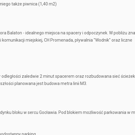
iego także piwnica (1,40 m2)
iora Balaton - idealnego miejsca na spacery i odpoczynek. W pobliżu zna
i komunikacji miejskiej, CH Promenada, pływalnia "Wodnik" oraz liczne
w odległości zaledwie 2 minut spacerem oraz rozbudowana sieć ścieżek
złości planowana jest budowa metra linii M3.
budynku bloku w sercu Gocławia. Pod blokiem możliwość parkowania w m
nodostępny parking.