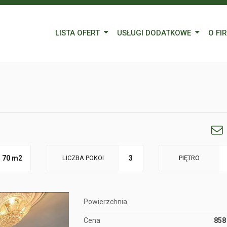
LISTA OFERT
USŁUGI DODATKOWE
O FI
Wynajem
Kredyty
Nasz
Sprzedaż
Wycena nieruchomości
Blog
Oferty specjalne
Ubezpieczenia
Prac
Remonty
Forei
Form
70 m2
LICZBA POKOI
3
PIĘTRO
Powierzchnia
Cena
858