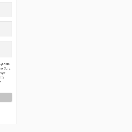
iązania
ny Sp. z
ibą w
czty
w