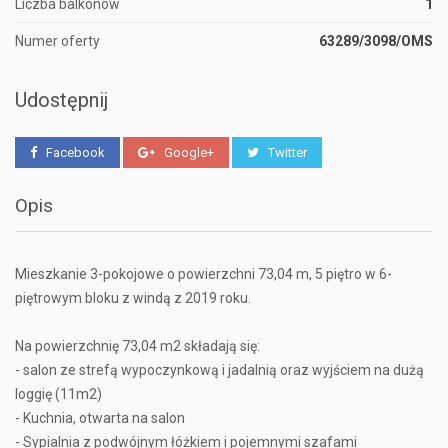
Liczba balkonów
1
Numer oferty
63289/3098/OMS
Udostępnij
Facebook
Google+
Twitter
Opis
Mieszkanie 3-pokojowe o powierzchni 73,04 m, 5 piętro w 6-
piętrowym bloku z windą z 2019 roku.
Na powierzchnię 73,04 m2 składają się:
- salon ze strefą wypoczynkową i jadalnią oraz wyjściem na dużą
loggię (11m2)
- Kuchnia, otwarta na salon
- Sypialnia z podwójnym łóżkiem i pojemnymi szafami