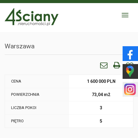
Toggle
navigat
Warszawa
CENA
1 600 000 PLN
POWIERZCHNIA
73,04 m2
LICZBA POKOI
3
PIĘTRO
5