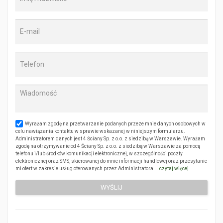
Wyrażam zgodę na przetwarzanie podanych przeze mnie danych osobowych w
celu nawiązania kontaktu w sprawie wskazanej w niniejszym formularzu.
Administratorem danych jest 4 Ściany Sp. z o.o. z siedzibą w Warszawie. Wyrażam
zgodę na otrzymywanie od 4 Ściany Sp. z o.o. z siedzibą w Warszawie za pomocą
telefonu i/lub środków komunikacji elektronicznej, w szczególności poczty
elektronicznej oraz SMS, skierowanej do mnie informacji handlowej oraz przesyłanie
mi ofert w zakresie usług oferowanych przez Administratora.…
czytaj więcej