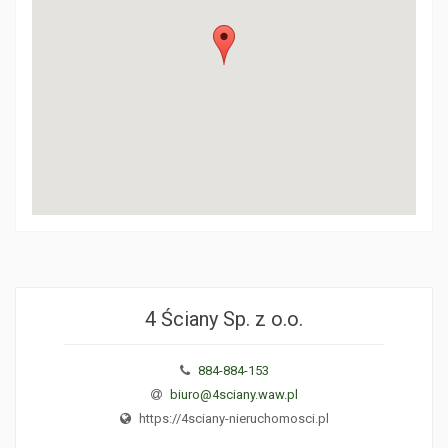
4 Ściany Sp. z o.o.
884-884-153
biuro@4sciany.waw.pl
https://4sciany-nieruchomosci.pl