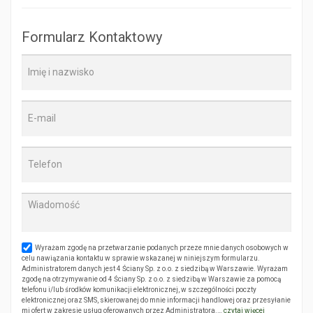
Formularz Kontaktowy
Wyrażam zgodę na przetwarzanie podanych przeze mnie danych osobowych w
celu nawiązania kontaktu w sprawie wskazanej w niniejszym formularzu.
Administratorem danych jest 4 Ściany Sp. z o.o. z siedzibą w Warszawie. Wyrażam
zgodę na otrzymywanie od 4 Ściany Sp. z o.o. z siedzibą w Warszawie za pomocą
telefonu i/lub środków komunikacji elektronicznej, w szczególności poczty
elektronicznej oraz SMS, skierowanej do mnie informacji handlowej oraz przesyłanie
mi ofert w zakresie usług oferowanych przez Administratora.…
czytaj więcej