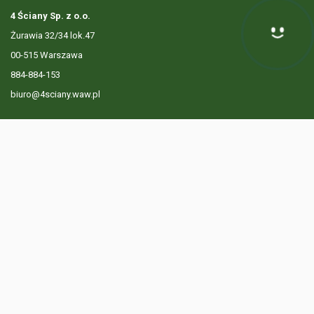
4 Ściany Sp. z o.o.
Żurawia 32/34 lok.47
Hej! Chętnie Ci pomogę
00-515 Warszawa
884-884-153
biuro@4sciany.waw.pl
LISTA OFERT
USŁUGI DODATKOWE
O FIRMIE
KONTAKT
? 884 884 153