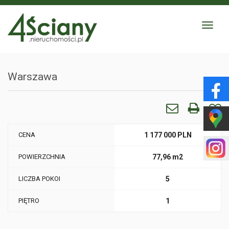
Toggle
navigat
Warszawa
CENA
1 177 000 PLN
POWIERZCHNIA
77,96 m2
LICZBA POKOI
5
PIĘTRO
1