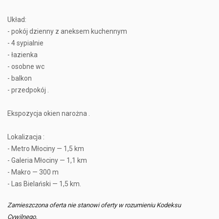
Układ:
- pokój dzienny z aneksem kuchennym
- 4 sypialnie
- łazienka
- osobne wc
- balkon
- przedpokój .
Ekspozycja okien narożna .
Lokalizacja :
- Metro Młociny — 1,5 km
- Galeria Młociny — 1,1 km
- Makro — 300 m
- Las Bielański — 1,5 km.
Zamieszczona oferta nie stanowi oferty w rozumieniu Kodeksu
Cywilnego.