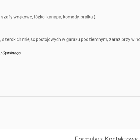
szafy wnękowe, łóżko, kanapa, komody, pralka ).
, szerokich miejsc postojowych w garażu podziemnym, zaraz przy windz
u Cywilnego.
Formularz Kontaktowy