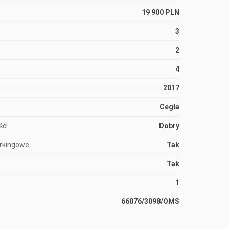
19 900 PLN
3
2
4
2017
Cegła
ści
Dobry
arkingowe
Tak
Tak
1
66076/3098/OMS