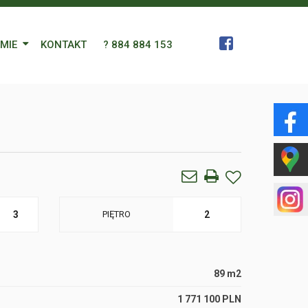
RMIE
KONTAKT
? 884 884 153
 Zespół
a
gn Languages
ularz
3
PIĘTRO
2
89 m2
1 771 100 PLN