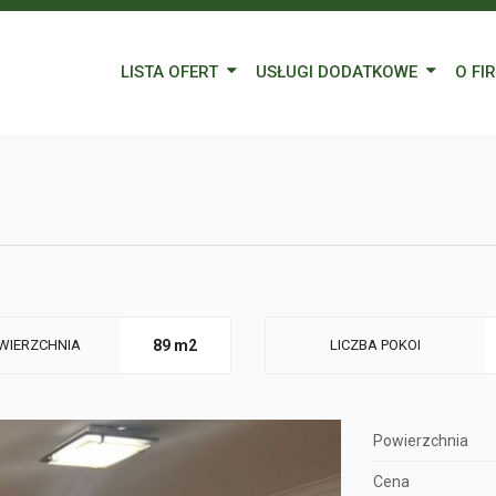
LISTA OFERT
USŁUGI DODATKOWE
O FI
Wynajem
Kredyty
Nasz
Sprzedaż
Wycena nieruchomości
Blog
Oferty specjalne
Ubezpieczenia
Prac
Remonty
Forei
Form
WIERZCHNIA
89 m2
LICZBA POKOI
Powierzchnia
Cena