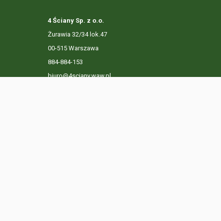
4 Ściany Sp. z o.o.
Żurawia 32/34 lok.47
00-515 Warszawa
884-884-153
biuro@4sciany.waw.pl
LISTA OFERT
USŁUGI DODATKOWE
O FIRMIE
KO
Ta strona używa plików cookies. Kontynuując przeglądanie n
Prywatności.
Dowiedz się więcej
Klikając "Akceptuję" zgadasz się na wykorzystywanie przez 