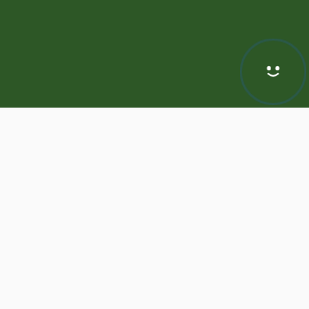
Hej! Chętnie Ci pomogę
awa zastrzeżone | Program dla biur nieruchomości -
ASARI CRM
odnie z aktualnymi ustawieniami przeglądarki i Polityką