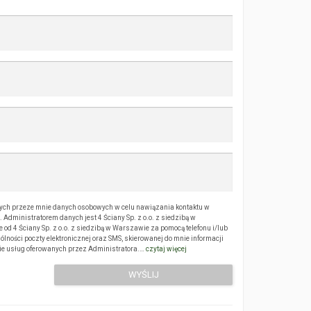
ch przeze mnie danych osobowych w celu nawiązania kontaktu w
Administratorem danych jest 4 Ściany Sp. z o.o. z siedzibą w
 4 Ściany Sp. z o.o. z siedzibą w Warszawie za pomocą telefonu i/lub
ólności poczty elektronicznej oraz SMS, skierowanej do mnie informacji
sie usług oferowanych przez Administratora.…
czytaj więcej