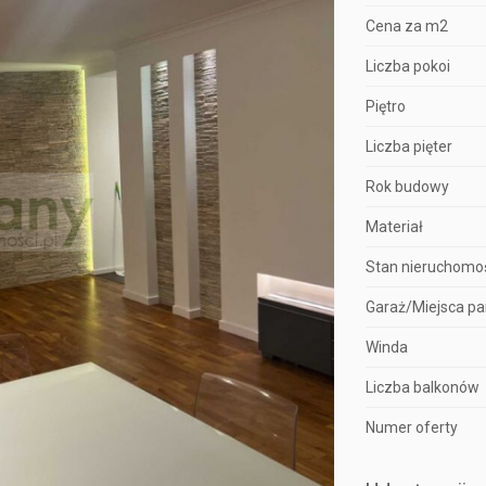
Cena za m2
Liczba pokoi
Piętro
Liczba pięter
Rok budowy
Materiał
Stan nieruchomo
Garaż/Miejsca p
Winda
Liczba balkonów
Numer oferty