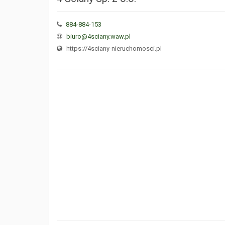
884-884-153
biuro@4sciany.waw.pl
https://4sciany-nieruchomosci.pl