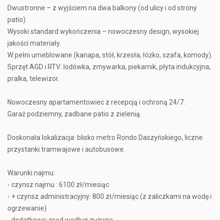
Dwustronne – z wyjściem na dwa balkony (od ulicy i od strony
patio)
Wysoki standard wykończenia – nowoczesny design, wysokiej
jakości materiały.
W pełni umeblowane (kanapa, stół, krzesła, łóżko, szafa, komody).
Sprzęt AGD i RTV: lodówka, zmywarka, piekarnik, płyta indukcyjna,
pralka, telewizor.
Nowoczesny apartamentowiec z recepcją i ochroną 24/7.
Garaż podziemny, zadbane patio z zielenią.
Doskonała lokalizacja: blisko metro Rondo Daszyńskiego, liczne
przystanki tramwajowe i autobusowe.
Warunki najmu:
- czynsz najmu : 6100 zł/miesiąc
- + czynsz administracyjny: 800 zł/miesiąc (z zaliczkami na wodę i
ogrzewanie)