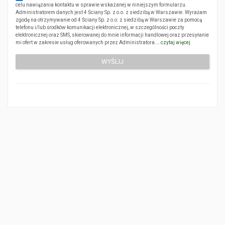
celu nawiązania kontaktu w sprawie wskazanej w niniejszym formularzu.
Administratorem danych jest 4 Ściany Sp. z o.o. z siedzibą w Warszawie. Wyrażam
zgodę na otrzymywanie od 4 Ściany Sp. z o.o. z siedzibą w Warszawie za pomocą
telefonu i/lub środków komunikacji elektronicznej, w szczególności poczty
elektronicznej oraz SMS, skierowanej do mnie informacji handlowej oraz przesyłanie
mi ofert w zakresie usług oferowanych przez Administratora.…
czytaj więcej