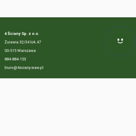
4 Ściany Sp. z o.o.
Żurawia 32/34 lok.47
Hej! Chętnie Ci pomogę
00-515 Warszawa
884-884-153
biuro@4sciany.waw.pl
LISTA OFERT
USŁUGI DODATKOWE
O FIRMIE