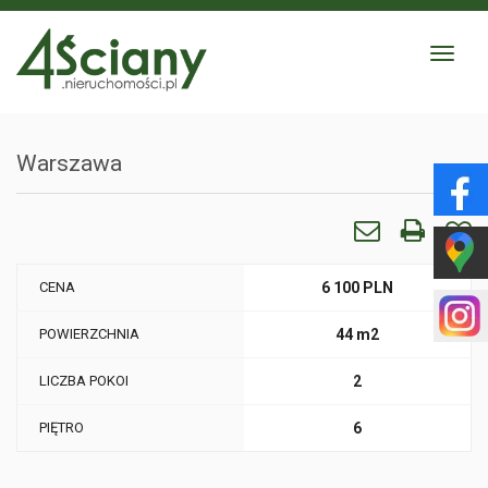
Toggle
navigat
Warszawa
CENA
6 100 PLN
POWIERZCHNIA
44 m2
LICZBA POKOI
2
PIĘTRO
6