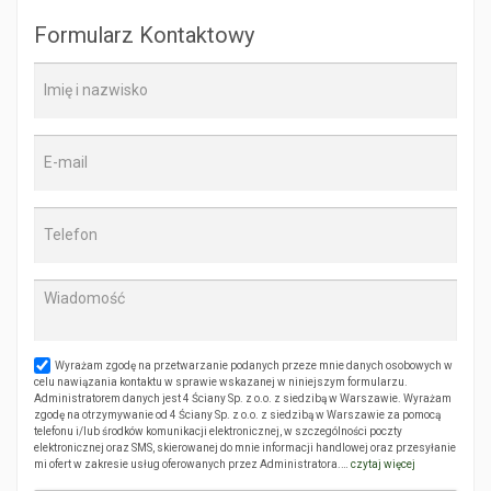
Formularz Kontaktowy
Wyrażam zgodę na przetwarzanie podanych przeze mnie danych osobowych w
celu nawiązania kontaktu w sprawie wskazanej w niniejszym formularzu.
Administratorem danych jest 4 Ściany Sp. z o.o. z siedzibą w Warszawie. Wyrażam
zgodę na otrzymywanie od 4 Ściany Sp. z o.o. z siedzibą w Warszawie za pomocą
telefonu i/lub środków komunikacji elektronicznej, w szczególności poczty
elektronicznej oraz SMS, skierowanej do mnie informacji handlowej oraz przesyłanie
mi ofert w zakresie usług oferowanych przez Administratora.…
czytaj więcej