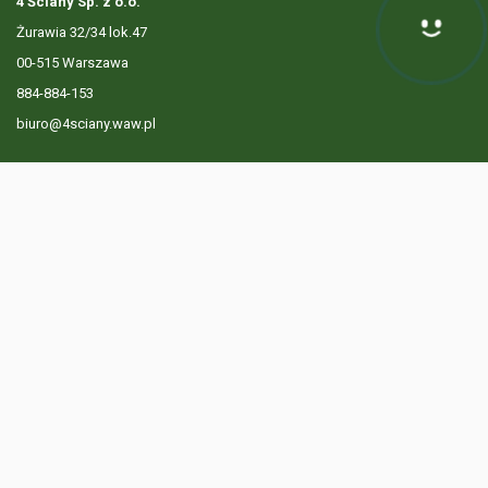
4 Ściany Sp. z o.o.
Żurawia 32/34 lok.47
Hej! Chętnie Ci pomogę
00-515 Warszawa
884-884-153
biuro@4sciany.waw.pl
LISTA OFERT
USŁUGI DODATKOWE
O FIRMIE
KONTAKT
? 884 884 153