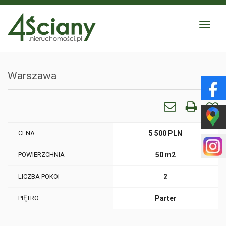
Toggle
navigat
Warszawa
CENA
5 500 PLN
POWIERZCHNIA
50 m2
LICZBA POKOI
2
PIĘTRO
Parter