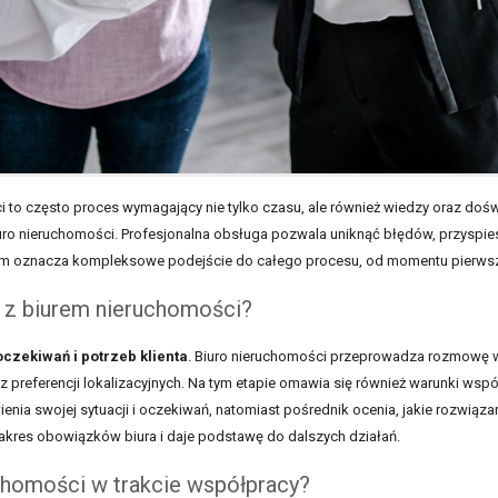
 to często proces wymagający nie tylko czasu, ale również wiedzy oraz dośw
biuro nieruchomości. Profesjonalna obsługa pozwala uniknąć błędów, przyspi
m oznacza kompleksowe podejście do całego procesu, od momentu pierwszeg
u z biurem nieruchomości?
czekiwań i potrzeb klienta
. Biuro nieruchomości przeprowadza rozmowę ws
preferencji lokalizacyjnych. Na tym etapie omawia się również warunki współ
enia swojej sytuacji i oczekiwań, natomiast pośrednik ocenia, jakie rozwiąz
akres obowiązków biura i daje podstawę do dalszych działań.
uchomości w trakcie współpracy?