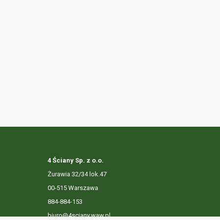
4 Ściany Sp. z o.o.
Żurawia 32/34 lok.47
00-515 Warszawa
884-884-153
biuro@4sciany.waw.pl