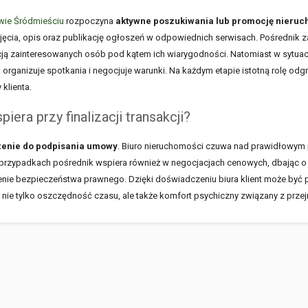
wie Śródmieściu
rozpoczyna
aktywne poszukiwania lub promocję nieru
ęcia, opis oraz publikację ogłoszeń w odpowiednich serwisach. Pośrednik z
ą zainteresowanych osób pod kątem ich wiarygodności. Natomiast w sytuacji
, organizuje spotkania i negocjuje warunki. Na każdym etapie istotną rolę o
klienta.
era przy finalizacji transakcji?
zenie do podpisania umowy
. Biuro nieruchomości czuwa nad prawidłowym p
zypadkach pośrednik wspiera również w negocjacjach cenowych, dbając o to,
nienie bezpieczeństwa prawnego. Dzięki doświadczeniu biura klient może by
o nie tylko oszczędność czasu, ale także komfort psychiczny związany z pr