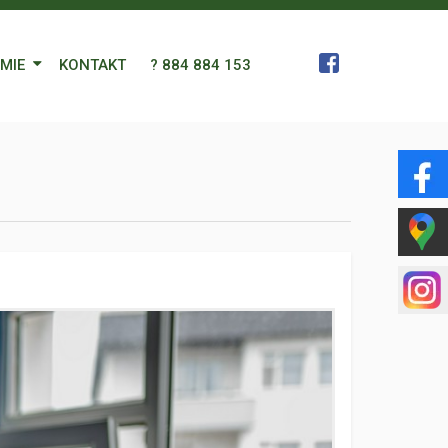
RMIE
KONTAKT
? 884 884 153
 Zespół
a
gn Languages
ularz