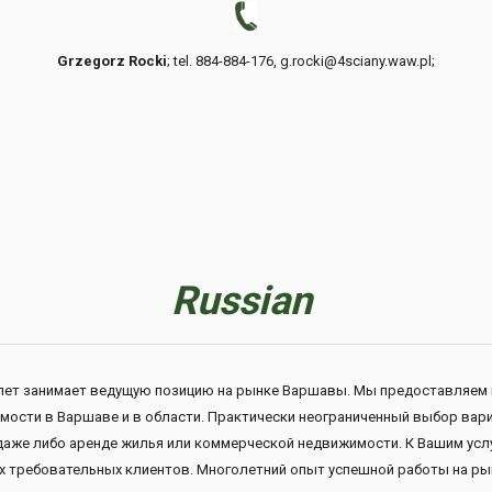
Grzegorz Rocki
; tel. 884-884-176, g.rocki@4sciany.waw.pl;
Russian
го лет занимает ведущую позицию на рынке Варшавы. Мы предоставляе
жимости в Варшаве и в области. Практически неограниченный выбор в
одаже либо аренде жилья или коммерческой недвижимости. К Вашим усл
х требовательных клиентов. Многолетний опыт успешной работы на ры