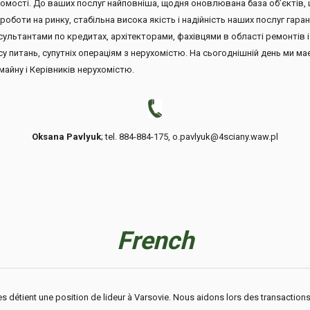
ухомості. До ваших послуг найповніша, щодня оновлювана база об’єктів
роботи на ринку, стабільна висока якість і надійність наших послуг гар
льтантами по кредитах, архітекторами, фахівцями в області ремонтів і 
у питань, супутніх операціям з нерухомістю. На сьогоднішній день ми 
майну і Керівників нерухомістю.
Oksana Pavlyuk
; tel. 884-884-175, o.pavlyuk@4sciany.waw.pl
French
s détient une position de lideur à Varsovie. Nous aidons lors des transactions