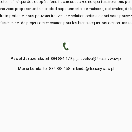
teur ainsi que des coopérations fructueuses avec nos partenaires nous permet
vons vous proposer tout un choix d’appartements, de maisons, de terrains, de 
fre importante, nous pouvons trouver une solution optimale dont vous pouve
 d’intérieur et de projets de rénovation pour les biens acquis lors de nos t
Paweł Jaruzelski
; tel. 884-884-179, p.jaruzelski@4sciany.waw.pl
Maria Lenda
; tel. 884-884-158, m.lenda@4sciany.waw.pl