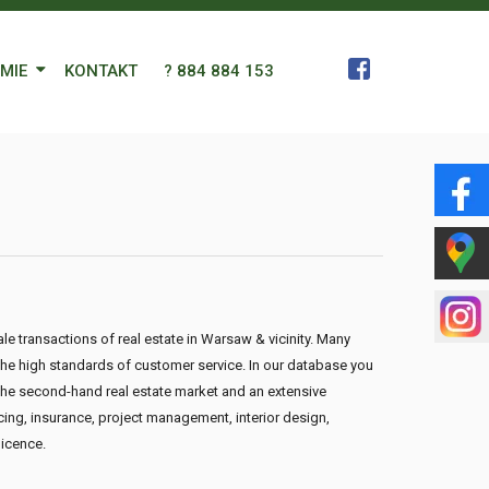
RMIE
KONTAKT
? 884 884 153
 Zespół
a
gn Languages
ularz
le transactions of real estate in Warsaw & vicinity. Many
 the high standards of customer service. In our database you
 the second-hand real estate market and an extensive
cing, insurance, project management, interior design,
licence.