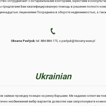
тство сотрудничает с нотариальными конторами, юристами и консульта
 Мы предлагаем Вам квалифицированную помощь в решении полного ком
иннадцатью лицензиями Посредника в обороте недвижимостью, а такж
Oksana Pavlyuk
; tel. 884-884-175, o.pavlyuk@4sciany.waw.pl
Ukrainian
оків займає провідну позицію на ринку Варшави. Ми надаємо клієнтам пов
рактично необмежений вибір варіантів дозволяє нам запропонувати кожн