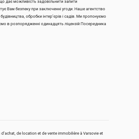
, що дає можливість задовільнити запити
антує Вам безпеку при заключенні угоди. Наше агентство
будівництва, обробки інтер’єрів і садів. Ми пропонуємо
маємо в розпорядженні одинадцять ліцензій Посередника
 d’achat, de location et de vente immobilière à Varsovie et