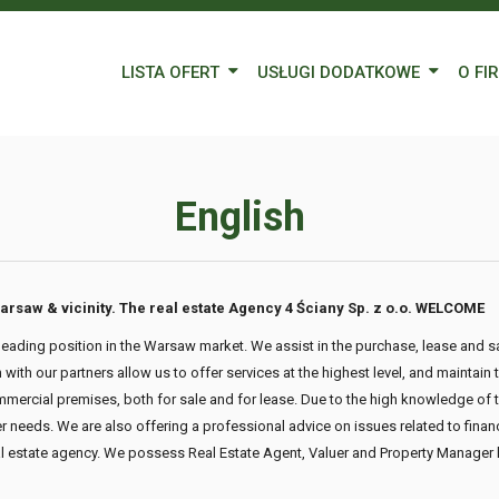
LISTA OFERT
USŁUGI DODATKOWE
O FI
Wynajem
Kredyty
Nasz
Sprzedaż
Wycena nieruchomości
Blog
English
Oferty specjalne
Ubezpieczenia
Prac
Remonty
Forei
arsaw & vicinity.
The real estate Agency 4 Ściany Sp. z o.o.
WELCOME
Form
leading position in the Warsaw market. We assist in the purchase, lease and sa
with our partners allow us to offer services at the highest level, and maintain
commercial premises, both for sale and for lease. Due to the high knowledge of
 needs. We are also offering a professional advice on issues related to finan
eal estate agency. We possess Real Estate Agent, Valuer and Property Manager 