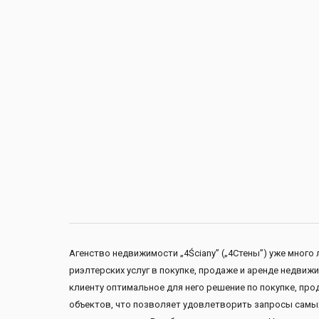
Агенство недвижимости „4Ściany” („4Стены”) уже мно
риэлтерских услуг в покупке, продаже и аренде недви
клиенту оптимальное для него решение по покупке, пр
объектов, что позволяет удовлетворить запросы самы