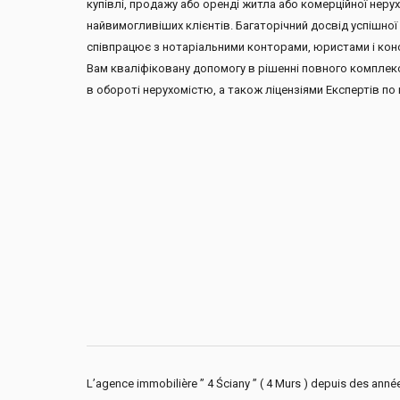
купівлі, продажу або оренді житла або комерційної нер
найвимогливіших клієнтів. Багаторічний досвід успішної 
співпрацює з нотаріальними конторами, юристами і консу
Вам кваліфіковану допомогу в рішенні повного комплекс
в обороті нерухомістю, а також ліцензіями Експертів по 
L’agence immobilière ” 4 Ściany ” ( 4 Murs ) depuis des année