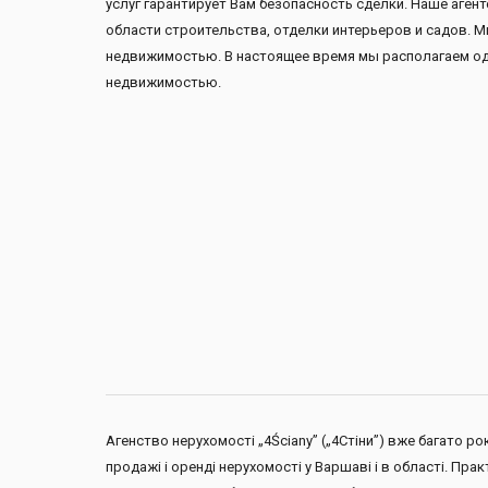
услуг гарантирует Вам безопасность сделки. Наше аген
области строительства, отделки интерьеров и садов.
недвижимостью. В настоящее время мы располагаем од
недвижимостью.
Агенство нерухомості „4Ściany” („4Стіни”) вже багато р
продажі і оренді нерухомості у Варшаві і в області. П