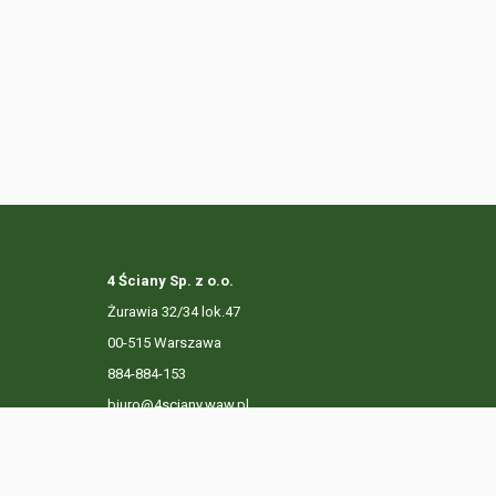
4 Ściany Sp. z o.o.
Żurawia 32/34 lok.47
00-515 Warszawa
884-884-153
biuro@4sciany.waw.pl