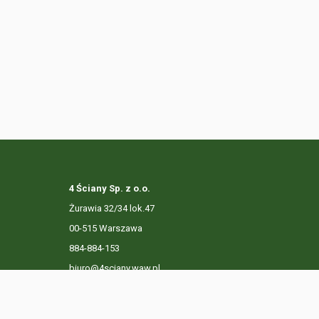
4 Ściany Sp. z o.o.
Żurawia 32/34 lok.47
00-515 Warszawa
884-884-153
biuro@4sciany.waw.pl