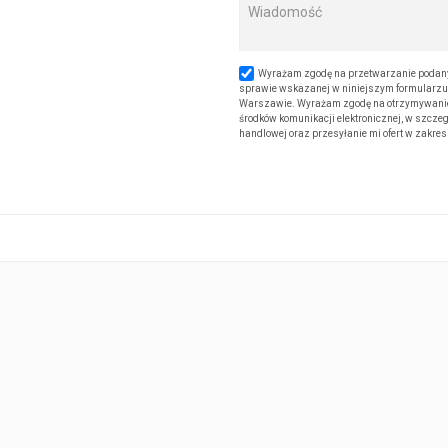
Wyrażam zgodę na przetwarzanie podany
sprawie wskazanej w niniejszym formularzu. 
Warszawie. Wyrażam zgodę na otrzymywanie od
środków komunikacji elektronicznej, w szczeg
handlowej oraz przesyłanie mi ofert w zakre