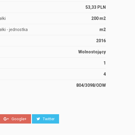
53,33 PLN
łki
200 m2
łki - jednostka
m2
2016
Wolnostojący
1
4
804/3098/ODW
Google+
Twitter