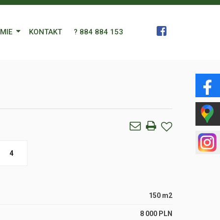
RMIE
KONTAKT
? 884 884 153
 Zespół
a
gn Languages
ularz
4
150 m2
8 000 PLN