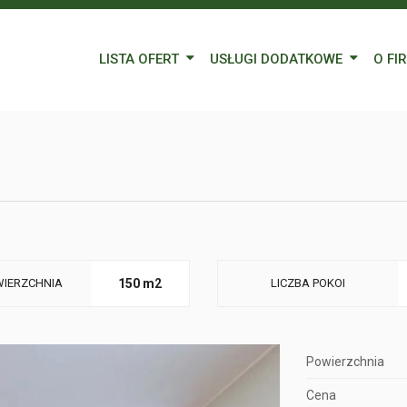
LISTA OFERT
USŁUGI DODATKOWE
O FI
Wynajem
Kredyty
Nasz
Sprzedaż
Wycena nieruchomości
Blog
Oferty specjalne
Ubezpieczenia
Prac
Remonty
Forei
Form
IERZCHNIA
150 m2
LICZBA POKOI
Powierzchnia
Cena