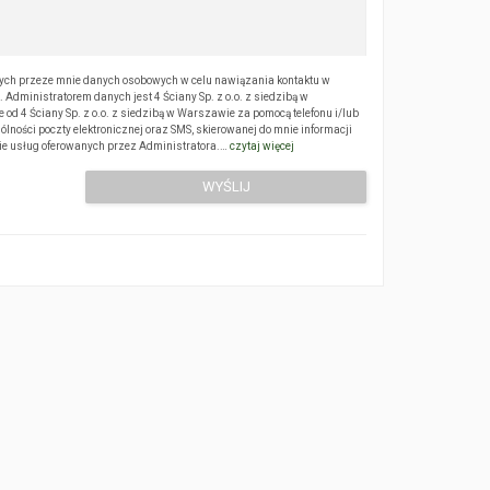
ch przeze mnie danych osobowych w celu nawiązania kontaktu w
Administratorem danych jest 4 Ściany Sp. z o.o. z siedzibą w
 4 Ściany Sp. z o.o. z siedzibą w Warszawie za pomocą telefonu i/lub
ólności poczty elektronicznej oraz SMS, skierowanej do mnie informacji
sie usług oferowanych przez Administratora.…
czytaj więcej