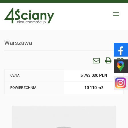
Toggle
navigat
Warszawa
CENA
5 793 030 PLN
POWIERZCHNIA
10 110 m2