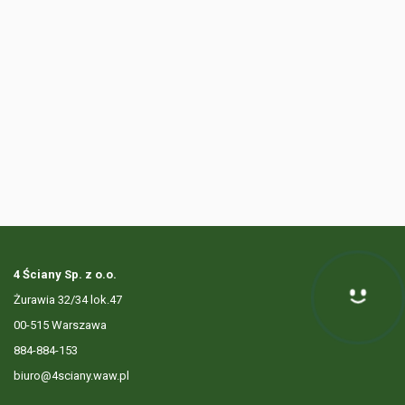
4 Ściany Sp. z o.o.
Żurawia 32/34 lok.47
Hej! Chętnie Ci pomogę
00-515 Warszawa
884-884-153
biuro@4sciany.waw.pl