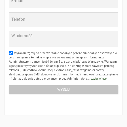
Wyrażam zgodę na przetwarzanie podanych przeze mnie danych osobowych w
celu nawiązania kontaktu w sprawie wskazanej w niniejszym formularzu.
Administratorem danych jest 4 Ściany Sp. z o.o. z siedzibą w Warszawie. Wyrażam
zgodę na otrzymywanie od 4 Ściany Sp. z o.o. z siedzibą w Warszawie za pomocą
telefonu i/lub środków komunikacji elektronicznej, w szczególności poczty
elektronicznej oraz SMS, skierowanej do mnie informacji handlowej oraz przesyłanie
mi ofert w zakresie usług oferowanych przez Administratora.…
czytaj więcej