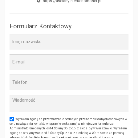
https://4sciany-nieruchomosci.pl
Formularz Kontaktowy
Wyrażam zgodę na przetwarzanie podanych przeze mnie danych osobowych w
celu nawiązania kontaktu w sprawie wskazanej w niniejszym formularzu.
Administratorem danych jest 4 Ściany Sp. z o.o. z siedzibą w Warszawie. Wyrażam
zgodę na otrzymywanie od 4 Ściany Sp. z o.o. z siedzibą w Warszawie za pomocą
telefonu i/lub środków komunikacji elektronicznej, w szczególności poczty