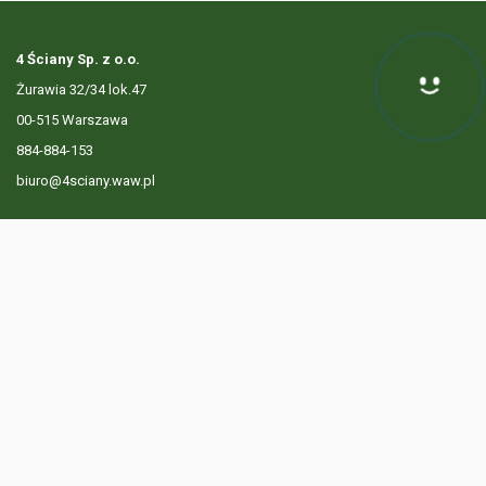
4 Ściany Sp. z o.o.
Żurawia 32/34 lok.47
Hej! Chętnie Ci pomogę
00-515 Warszawa
884-884-153
biuro@4sciany.waw.pl
LISTA OFERT
USŁUGI DODATKOWE
O FIRMIE
KONTAKT
? 884 884 153