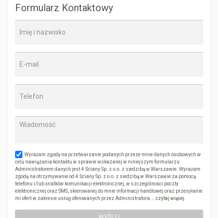
Formularz Kontaktowy
Wyrażam zgodę na przetwarzanie podanych przeze mnie danych osobowych w
celu nawiązania kontaktu w sprawie wskazanej w niniejszym formularzu.
Administratorem danych jest 4 Ściany Sp. z o.o. z siedzibą w Warszawie. Wyrażam
zgodę na otrzymywanie od 4 Ściany Sp. z o.o. z siedzibą w Warszawie za pomocą
telefonu i/lub środków komunikacji elektronicznej, w szczególności poczty
elektronicznej oraz SMS, skierowanej do mnie informacji handlowej oraz przesyłanie
mi ofert w zakresie usług oferowanych przez Administratora.…
czytaj więcej