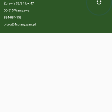
Żurawia 32/34 lok.47
Hej! Chętnie Ci pomogę
00-515 Warszawa
884-884-153
biuro@4sciany.waw.pl
LISTA OFERT
USŁUGI DODATKOWE
O FIRMIE
KONTAKT
? 884 884 153