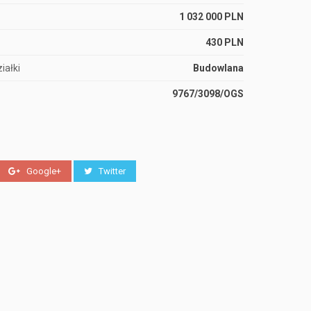
1 032 000 PLN
430 PLN
iałki
Budowlana
9767/3098/OGS
Google+
Twitter