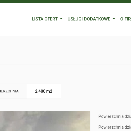
LISTA OFERT
USŁUGI DODATKOWE
O FI
Wynajem
Kredyty
Nasz
Sprzedaż
Wycena nieruchomości
Blog
Oferty specjalne
Ubezpieczenia
Prac
Remonty
Forei
Form
IERZCHNIA
2 400 m2
Powierzchnia dzia
Powierzchnia dzia