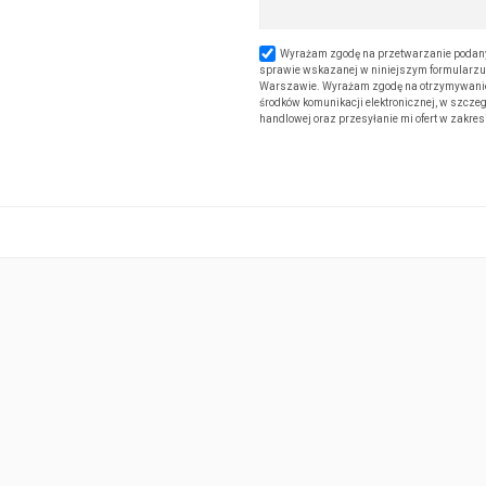
Wyrażam zgodę na przetwarzanie podany
sprawie wskazanej w niniejszym formularzu. 
Warszawie. Wyrażam zgodę na otrzymywanie od
środków komunikacji elektronicznej, w szczeg
handlowej oraz przesyłanie mi ofert w zakre