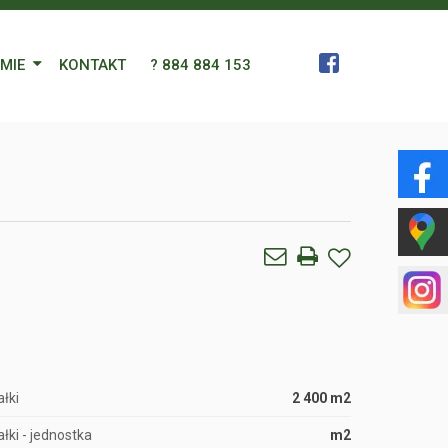
RMIE
KONTAKT
? 884 884 153
 Zespół
a
gn Languages
ularz
łki
2 400 m2
łki - jednostka
m2