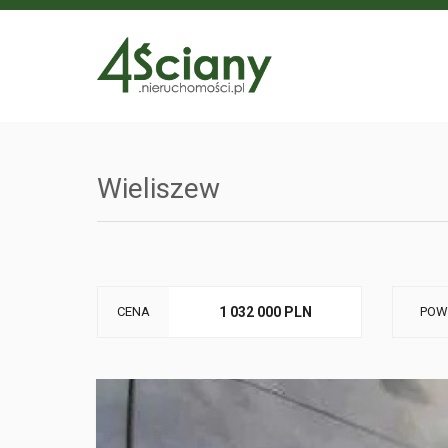
Wieliszew
CENA
1 032 000 PLN
POW