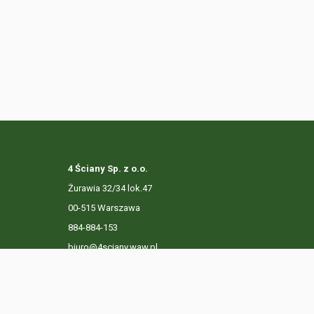
4 Ściany Sp. z o.o.
Żurawia 32/34 lok.47
00-515 Warszawa
884-884-153
biuro@4sciany.waw.pl
LISTA OFERT
USŁUGI DODATKOWE
O FIRMIE
KO