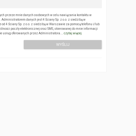
ch przeze mnie danych osobowych w celu nawiązania kontaktu w
Administratorem danych jest 4 Ściany Sp. z o.o. z siedzibą w
 4 Ściany Sp. z o.o. z siedzibą w Warszawie za pomocą telefonu i/lub
ólności poczty elektronicznej oraz SMS, skierowanej do mnie informacji
sie usług oferowanych przez Administratora.…
czytaj więcej