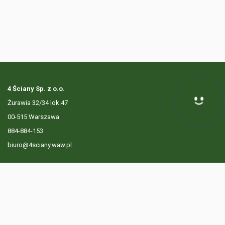
4 Ściany Sp. z o.o.
Żurawia 32/34 lok.47
Hej! Chętnie Ci pomogę
00-515 Warszawa
884-884-153
biuro@4sciany.waw.pl
LISTA OFERT
USŁUGI DODATKOWE