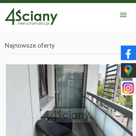
Toggle
navigat
Najnowsze oferty
WARSZAWA