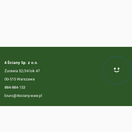
4 Ściany Sp. z o.o.
Żurawia 32/34 lok.47
00-515 Warszawa
884-884-153
biuro@4sciany.waw.pl
LISTA OFERT