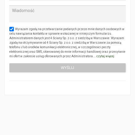
Wyrażam zgodę na przetwarzanie podanych przeze mnie danych osobowych w
celu nawiązania kontaktu w sprawie wskazanej w niniejszym formularzu.
Administratorem danych jest 4 Ściany Sp. z o.o. z siedzibą w Warszawie. Wyrażam
zgodę na otrzymywanie od 4 Ściany Sp. z o.o. z siedzibą w Warszawie za pomocą
telefonu i/lub środków komunikacji elektronicznej, w szczególności poczty
elektronicznej oraz SMS, skierowanej do mnie informacji handlowej oraz przesyłanie
mi ofert w zakresie usług oferowanych przez Administratora.…
czytaj więcej