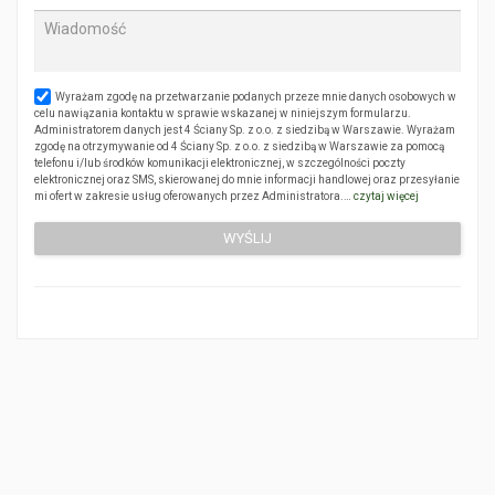
Wyrażam zgodę na przetwarzanie podanych przeze mnie danych osobowych w
celu nawiązania kontaktu w sprawie wskazanej w niniejszym formularzu.
Administratorem danych jest 4 Ściany Sp. z o.o. z siedzibą w Warszawie. Wyrażam
zgodę na otrzymywanie od 4 Ściany Sp. z o.o. z siedzibą w Warszawie za pomocą
telefonu i/lub środków komunikacji elektronicznej, w szczególności poczty
elektronicznej oraz SMS, skierowanej do mnie informacji handlowej oraz przesyłanie
mi ofert w zakresie usług oferowanych przez Administratora.…
czytaj więcej