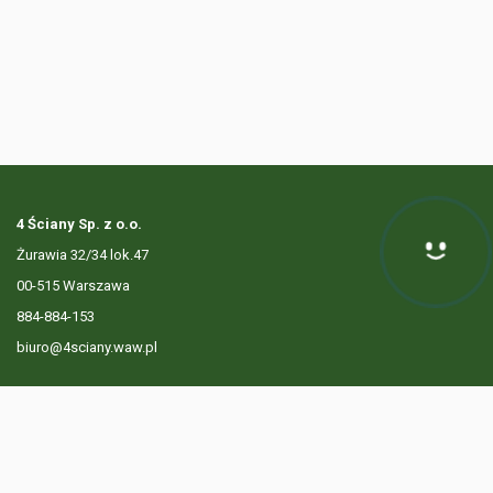
4 Ściany Sp. z o.o.
Żurawia 32/34 lok.47
Hej! Chętnie Ci pomogę
00-515 Warszawa
884-884-153
biuro@4sciany.waw.pl
LISTA OFERT