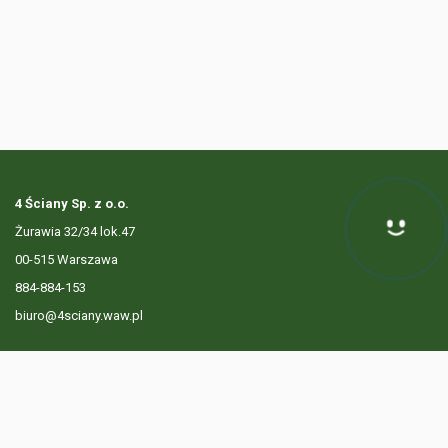
4 Ściany Sp. z o.o.
Żurawia 32/34 lok.47
Hej! Chętnie Ci pomogę
00-515 Warszawa
884-884-153
biuro@4sciany.waw.pl
LISTA OFERT