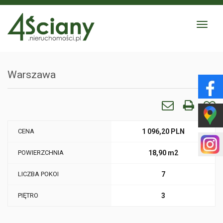
Toggle
navigat
Warszawa
CENA
1 096,20 PLN
POWIERZCHNIA
18,90 m2
LICZBA POKOI
7
PIĘTRO
3