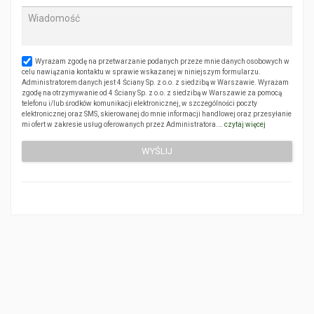
Wyrażam zgodę na przetwarzanie podanych przeze mnie danych osobowych w
celu nawiązania kontaktu w sprawie wskazanej w niniejszym formularzu.
Administratorem danych jest 4 Ściany Sp. z o.o. z siedzibą w Warszawie. Wyrażam
zgodę na otrzymywanie od 4 Ściany Sp. z o.o. z siedzibą w Warszawie za pomocą
telefonu i/lub środków komunikacji elektronicznej, w szczególności poczty
elektronicznej oraz SMS, skierowanej do mnie informacji handlowej oraz przesyłanie
mi ofert w zakresie usług oferowanych przez Administratora.…
czytaj więcej