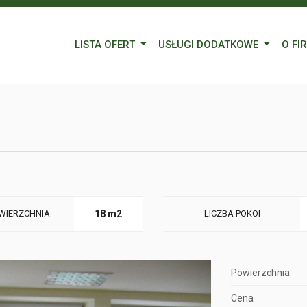
LISTA OFERT
USŁUGI DODATKOWE
O FI
Wynajem
Kredyty
Nasz
Sprzedaż
Wycena nieruchomości
Blog
Oferty specjalne
Ubezpieczenia
Prac
Remonty
Forei
Form
WIERZCHNIA
18 m2
LICZBA POKOI
Powierzchnia
Cena