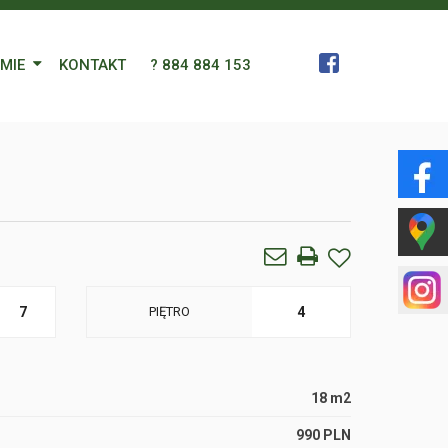
RMIE
KONTAKT
? 884 884 153
 Zespół
a
gn Languages
ularz
7
PIĘTRO
4
18 m2
990 PLN