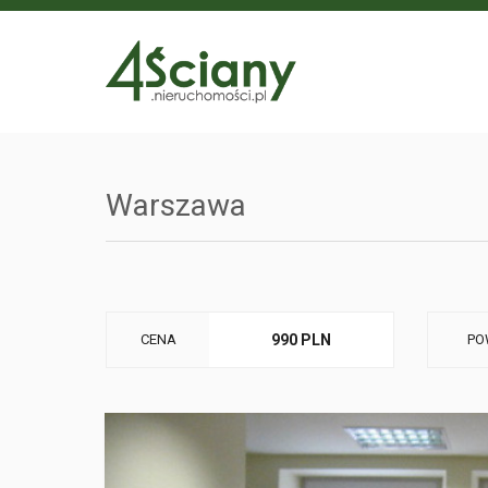
Warszawa
CENA
990 PLN
PO