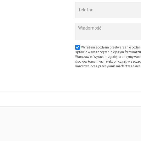
Wyrażam zgodę na przetwarzanie podany
sprawie wskazanej w niniejszym formularzu. 
Warszawie. Wyrażam zgodę na otrzymywanie od
środków komunikacji elektronicznej, w szczeg
handlowej oraz przesyłanie mi ofert w zakre