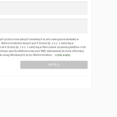
ch przeze mnie danych osobowych w celu nawiązania kontaktu w
Administratorem danych jest 4 Ściany Sp. z o.o. z siedzibą w
 4 Ściany Sp. z o.o. z siedzibą w Warszawie za pomocą telefonu i/lub
ólności poczty elektronicznej oraz SMS, skierowanej do mnie informacji
sie usług oferowanych przez Administratora.…
czytaj więcej