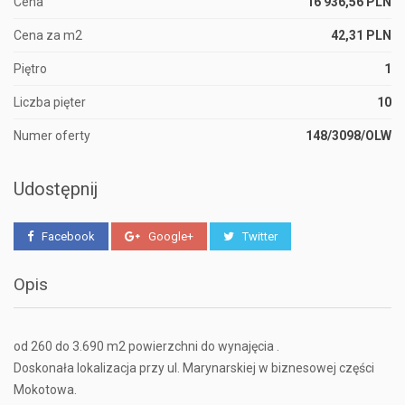
Cena
16 936,56 PLN
Cena za m2
42,31 PLN
Piętro
1
Liczba pięter
10
Numer oferty
148/3098/OLW
Udostępnij
Facebook
Google+
Twitter
Opis
od 260 do 3.690 m2 powierzchni do wynajęcia .
Doskonała lokalizacja przy ul. Marynarskiej w biznesowej części
Mokotowa.