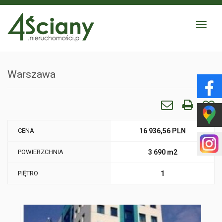
Toggle
navigat
Warszawa
CENA
16 936,56 PLN
POWIERZCHNIA
3 690 m2
PIĘTRO
1