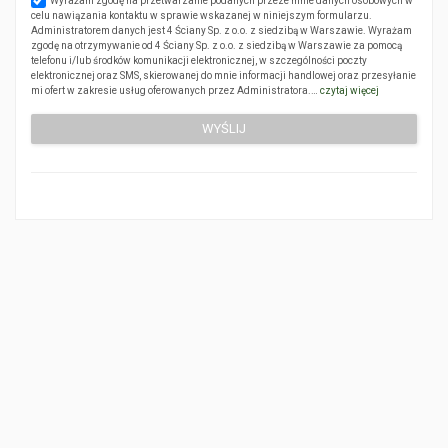
Wyrażam zgodę na przetwarzanie podanych przeze mnie danych osobowych w
celu nawiązania kontaktu w sprawie wskazanej w niniejszym formularzu.
Administratorem danych jest 4 Ściany Sp. z o.o. z siedzibą w Warszawie. Wyrażam
zgodę na otrzymywanie od 4 Ściany Sp. z o.o. z siedzibą w Warszawie za pomocą
telefonu i/lub środków komunikacji elektronicznej, w szczególności poczty
elektronicznej oraz SMS, skierowanej do mnie informacji handlowej oraz przesyłanie
mi ofert w zakresie usług oferowanych przez Administratora.…
czytaj więcej