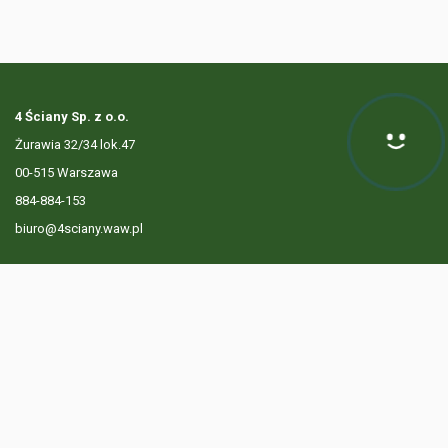
4 Ściany Sp. z o.o.
Żurawia 32/34 lok.47
00-515 Warszawa
884-884-153
biuro@4sciany.waw.pl
LISTA OFERT
USŁUGI DODATKOWE
O FIRMIE