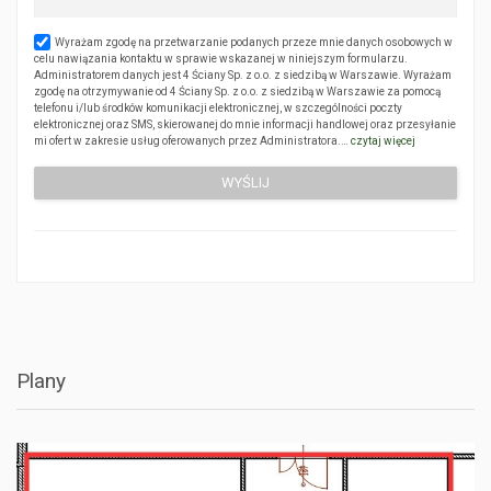
Wyrażam zgodę na przetwarzanie podanych przeze mnie danych osobowych w
celu nawiązania kontaktu w sprawie wskazanej w niniejszym formularzu.
Administratorem danych jest 4 Ściany Sp. z o.o. z siedzibą w Warszawie. Wyrażam
zgodę na otrzymywanie od 4 Ściany Sp. z o.o. z siedzibą w Warszawie za pomocą
telefonu i/lub środków komunikacji elektronicznej, w szczególności poczty
elektronicznej oraz SMS, skierowanej do mnie informacji handlowej oraz przesyłanie
mi ofert w zakresie usług oferowanych przez Administratora.…
czytaj więcej
Plany