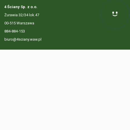
4 Ściany Sp. z o.o.
Żurawia 32/34 lok.47
Hej! Chętnie Ci pomogę
00-515 Warszawa
884-884-153
biuro@4sciany.waw.pl
LISTA OFERT
USŁUGI DODATKOWE
O FIRMIE
KONTAKT
? 884 884 153