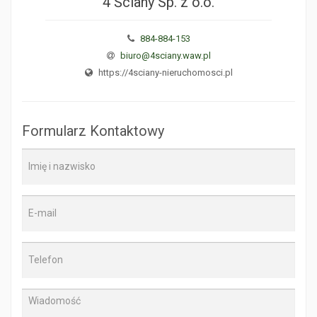
4 Ściany Sp. z o.o.
884-884-153
biuro@4sciany.waw.pl
https://4sciany-nieruchomosci.pl
Formularz Kontaktowy