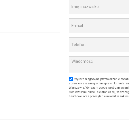
Wyrażam zgodę na przetwarzanie podany
sprawie wskazanej w niniejszym formularzu. 
Warszawie. Wyrażam zgodę na otrzymywanie od
środków komunikacji elektronicznej, w szczeg
handlowej oraz przesyłanie mi ofert w zakre