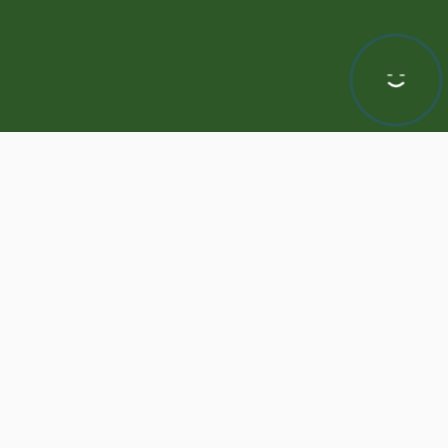
Hej! Chętnie Ci pomogę
awa zastrzeżone | Program dla biur nieruchomości -
ASARI CRM
odnie z aktualnymi ustawieniami przeglądarki i Polityką