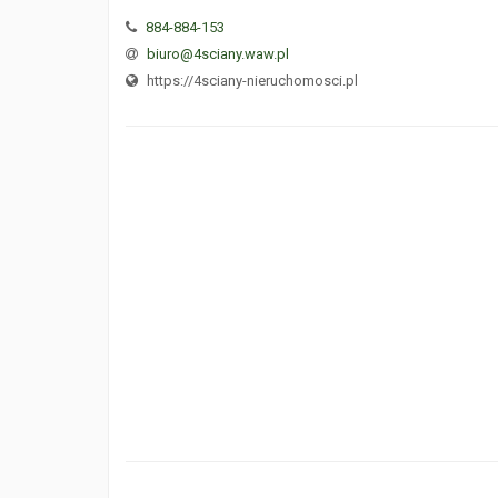
884-884-153
biuro@4sciany.waw.pl
https://4sciany-nieruchomosci.pl