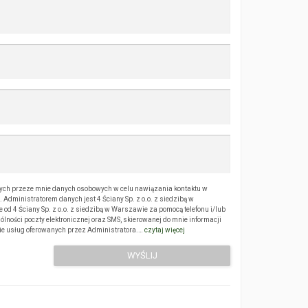
ch przeze mnie danych osobowych w celu nawiązania kontaktu w
Administratorem danych jest 4 Ściany Sp. z o.o. z siedzibą w
 4 Ściany Sp. z o.o. z siedzibą w Warszawie za pomocą telefonu i/lub
ólności poczty elektronicznej oraz SMS, skierowanej do mnie informacji
sie usług oferowanych przez Administratora.…
czytaj więcej