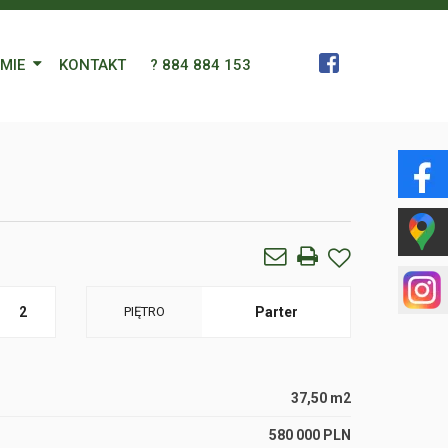
RMIE
KONTAKT
? 884 884 153
 Zespół
a
gn Languages
ularz
2
PIĘTRO
Parter
37,50 m2
580 000 PLN