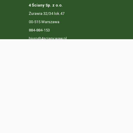
4 Ściany Sp. z o.o.
Żurawia 32/34 lok.47
00-515 Warszawa
884-884-153
biuro@4sciany.waw.pl
LISTA OFERT
USŁUGI DODATKOWE
O FIRMIE
KO
Ta strona używa plików cookies. Kontynuując przeglądanie n
Prywatności.
Dowiedz się więcej
Klikając "Akceptuję" zgadasz się na wykorzystywanie przez 
Akceptuję