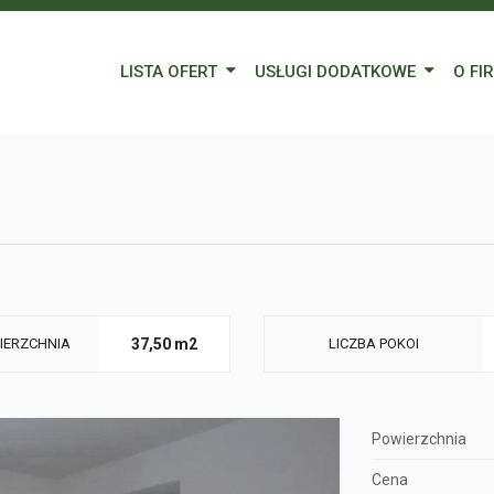
LISTA OFERT
USŁUGI DODATKOWE
O FI
Wynajem
Kredyty
Nasz
Sprzedaż
Wycena nieruchomości
Blog
Oferty specjalne
Ubezpieczenia
Prac
Remonty
Forei
Form
IERZCHNIA
37,50 m2
LICZBA POKOI
Powierzchnia
Cena