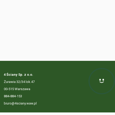
4 Ściany Sp. z o.o.
Żurawia 32/34 lok.47
Hej! Chętnie Ci pomogę
00-515 Warszawa
884-884-153
biuro@4sciany.waw.pl