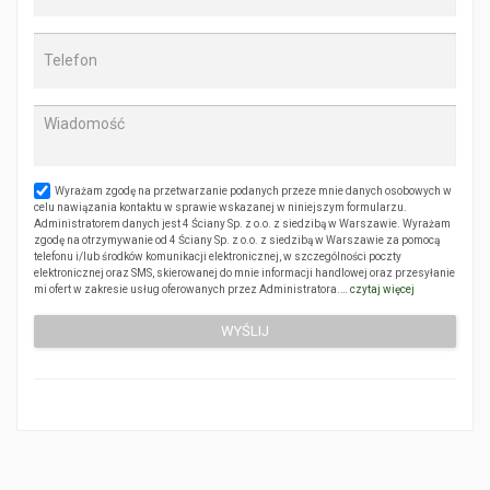
Wyrażam zgodę na przetwarzanie podanych przeze mnie danych osobowych w
celu nawiązania kontaktu w sprawie wskazanej w niniejszym formularzu.
Administratorem danych jest 4 Ściany Sp. z o.o. z siedzibą w Warszawie. Wyrażam
zgodę na otrzymywanie od 4 Ściany Sp. z o.o. z siedzibą w Warszawie za pomocą
telefonu i/lub środków komunikacji elektronicznej, w szczególności poczty
elektronicznej oraz SMS, skierowanej do mnie informacji handlowej oraz przesyłanie
mi ofert w zakresie usług oferowanych przez Administratora.…
czytaj więcej