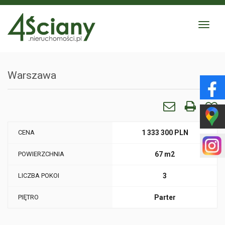
Toggle
navigat
Warszawa
CENA
1 333 300 PLN
POWIERZCHNIA
67 m2
LICZBA POKOI
3
PIĘTRO
Parter