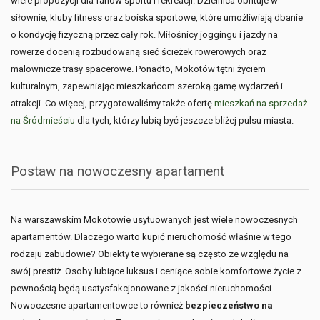
wiele propozycji dla fanów sportu i rekreacji. Dzielnica obfituje w
siłownie, kluby fitness oraz boiska sportowe, które umożliwiają dbanie
o kondycję fizyczną przez cały rok. Miłośnicy joggingu i jazdy na
rowerze docenią rozbudowaną sieć ścieżek rowerowych oraz
malownicze trasy spacerowe. Ponadto, Mokotów tętni życiem
kulturalnym, zapewniając mieszkańcom szeroką gamę wydarzeń i
atrakcji. Co więcej, przygotowaliśmy także ofertę
mieszkań na sprzedaż
na Śródmieściu
dla tych, którzy lubią być jeszcze bliżej pulsu miasta.
Postaw na nowoczesny apartament
Na warszawskim Mokotowie usytuowanych jest wiele nowoczesnych
apartamentów. Dlaczego warto kupić nieruchomość właśnie w tego
rodzaju zabudowie? Obiekty te wybierane są często ze względu na
swój prestiż. Osoby lubiące luksus i ceniące sobie komfortowe życie z
pewnością będą usatysfakcjonowane z jakości nieruchomości.
Nowoczesne apartamentowce to również
bezpieczeństwo na