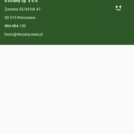
4 Ściany Sp. z o.o.
Żurawia 32/34 lok.47
Hej! Chętnie Ci pomogę
00-515 Warszawa
884-884-153
biuro@4sciany.waw.pl
LISTA OFERT
USŁUGI DODATKOWE
O FIRMIE
KONTAKT
? 884 884 153