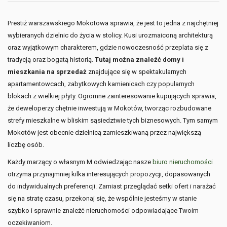
Prestiż warszawskiego Mokotowa sprawia, że jest to jedna z najchętniej
wybieranych dzielnic do życia w stolicy. Kusi urozmaiconą architekturą
oraz wyjątkowym charakterem, gdzie nowoczesność przeplata się z
tradycją oraz bogatą historią.
Tutaj można znaleźć domy i
mieszkania na sprzedaż
znajdujące się w spektakularnych
apartamentowcach, zabytkowych kamienicach czy popularnych
blokach z wielkiej płyty. Ogromne zainteresowanie kupujących sprawia,
że deweloperzy chętnie inwestują w Mokotów, tworząc rozbudowane
strefy mieszkalne w bliskim sąsiedztwie tych biznesowych. Tym samym
Mokotów jest obecnie dzielnicą zamieszkiwaną przez największą
liczbę osób.
Każdy marzący o własnym M odwiedzając nasze
biuro nieruchomości
otrzyma przynajmniej kilka interesujących propozycji, dopasowanych
do indywidualnych preferencji. Zamiast przeglądać setki ofert i narażać
się na stratę czasu, przekonaj się, że wspólnie jesteśmy w stanie
szybko i sprawnie znaleźć nieruchomości odpowiadające Twoim
oczekiwaniom.