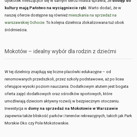
dyskotek mieszących się w samym sercu miasta sprawia, że
dostęp do
kultury mają Państwo na wyciągniecie ręki
. Warto dodać, że w
naszej ofercie dostępne są również
mieszkania na sprzedaż na
warszawskiej Ochocie
. To kolejna dzielnica zlokalizowana tuż obok
śródmieścia.
Mokotów – idealny wybór dla rodzin z dziećmi
W tej dzielnicy znajdują się liczne placówki edukacyjne – od
renomowanych przedszkoli, przez szkoły podstawowe, aż po licea
oferujące wysoki poziom nauczania. Dodatkowym atutem jest bogata
oferta zajęć dodatkowych oraz ośrodków sportowych, które
umożliwiają dzieciom aktywny rozwój w bezpiecznym otoczeniu.
Inwestycja w
domy na sprzedaż na Mokotowie w Warszawie
zapewnia także bliskość parków i terenów rekreacyjnych, takich jak Park
Morskie Oko czy Pole Mokotowskie.