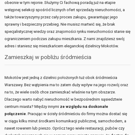
obecnie w tym rejonie. Służymy Ci fachową poradą już na etapie
wstępnej selekcji spośród licznych ofert sprzedaży nieruchomości, a
także towarzyszymy przez cały proces zakupu, gwarantując jego
sprawny i bezpieczny przebieg. Nie musisz martwić się, że brak
specjalistycznej wiedzy oraz znajomości rynku nieruchomości stanie się
ograniczeniem podczas zakupu mieszkania. Z nami znajdziesz swój
adres i staniesz się mieszkańcem eleganckiej dzielnicy Mokotów.
Zamieszkaj w pobliżu śródmieścia
Mokotów jest jedną z dzielnic położonych tuż obok śródmieścia
Warszawy. Bez wątpienia ma to zatem duży wpływ na jego rozwój oraz
na to, że wiele osób chce zamieszkać właśnie na tym obszarze.
Dlaczego warto nabyć nieruchomość w bezpośrednim sąsiedztwie
centrum miasta? Między innymi
ze względu na doskonałe
połączenie
. Pracując w ścisły śródmieściu do firmy można dostać się
w ciągu kilku minut środkami komunikacji publicznej, samochodem, a
nawet rowerem lub pieszo. Oprócz tego wiele restauracji, pubów czy