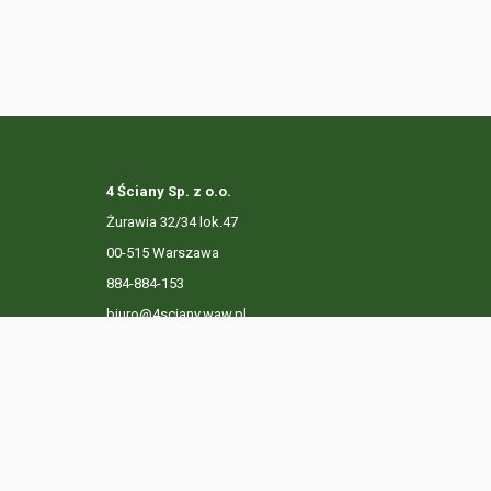
4 Ściany Sp. z o.o.
Żurawia 32/34 lok.47
00-515 Warszawa
884-884-153
biuro@4sciany.waw.pl
LISTA OFERT
USŁUGI DODATKOWE
O FIRMIE
KO