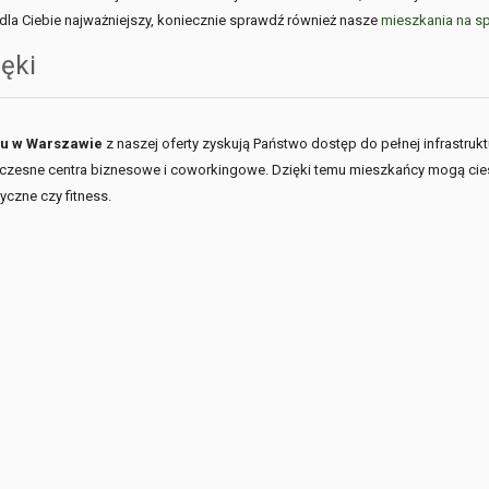
st dla Ciebie najważniejszy, koniecznie sprawdź również nasze
mieszkania na s
ęki
iu w Warszawie
z naszej oferty zyskują Państwo dostęp do pełnej infrastruktu
oczesne centra biznesowe i coworkingowe. Dzięki temu mieszkańcy mogą cies
czne czy fitness.