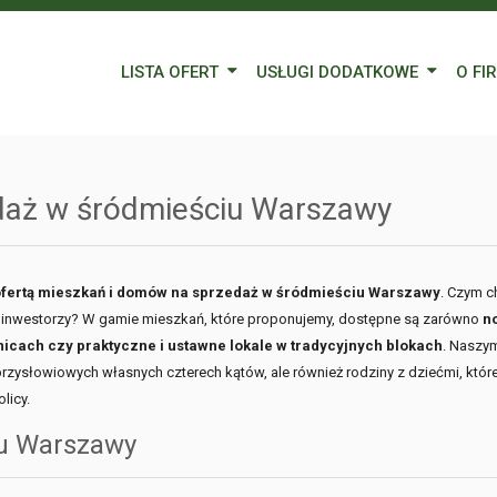
LISTA OFERT
USŁUGI DODATKOWE
O FI
Wynajem
Kredyty
Nasz
Sprzedaż
Wycena nieruchomości
Blog
edaż w śródmieściu Warszawy
Oferty specjalne
Ubezpieczenia
Prac
Remonty
Forei
ofertą mieszkań i domów na sprzedaż w śródmieściu Warszawy
. Czym c
inwestorzy? W gamie mieszkań, które proponujemy, dostępne są zarówno
n
Form
cach czy praktyczne i ustawne lokale w tradycyjnych blokach
. Naszym
przysłowiowych własnych czterech kątów, ale również rodziny z dziećmi, któr
licy.
iu Warszawy