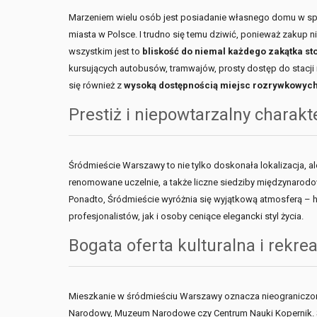
Marzeniem wielu osób jest posiadanie własnego domu w spo
miasta w Polsce. I trudno się temu dziwić, ponieważ zakup
wszystkim jest to
bliskość do niemal każdego zakątka sto
kursujących autobusów, tramwajów, prosty dostęp do stacji me
się również z
wysoką dostępnością miejsc rozrywkowych
Prestiż i niepowtarzalny charak
Śródmieście Warszawy to nie tylko doskonała lokalizacja, ale
renomowane uczelnie, a także liczne siedziby międzynarodo
Ponadto, Śródmieście wyróżnia się wyjątkową atmosferą – h
profesjonalistów, jak i osoby ceniące elegancki styl życia.
Bogata oferta kulturalna i rekre
Mieszkanie w śródmieściu Warszawy oznacza nieograniczony do
Narodowy, Muzeum Narodowe czy Centrum Nauki Kopernik. Śró