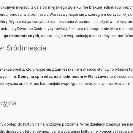
kojnym miejscu, z dala od miejskiego zgiełku. Nie brakuje jednak również 
 nieruchomości w śródmieściu Warszawy wiąże się z szeregiem korzyści. O j
licy
. Wymieniając korzyści z zamieszkania w centrum, należy również wspo
tra czy Dworzec Centralny sprawiają, że łatwo o transport nie tylko do innej
 i gastronomicznych
, o czym często wspominają mieszkańcy centrum War
ter Śródmieścia
 także prestiż, który wiąże się z zamieszkaniem w sercu stolicy. To właśnie t
wych firm.
Domy na sprzedaż na śródmieściu w Warszawie
to doskonała
istoryczna architektura harmonijnie współgra z nowoczesnymi wieżowcami, t
acyjna
stęp do kultury na najwyższym poziomie. W tej dzielnicy znajdują się najważni
dmieście oferuje również liczne wydarzenia kulturalne, koncerty i festiwal