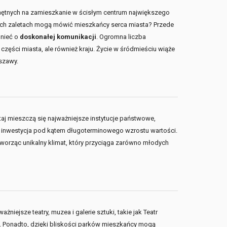
chętnych na zamieszkanie w ścisłym centrum największego
akich zaletach mogą mówić mieszkańcy serca miasta? Przede
mnieć o
doskonałej komunikacji
. Ogromna liczba
 części miasta, ale również kraju. Życie w śródmieściu wiąże
szawy.
utaj mieszczą się najważniejsze instytucje państwowe,
 inwestycja pod kątem długoterminowego wzrostu wartości.
worząc unikalny klimat, który przyciąga zarówno młodych
ejsze teatry, muzea i galerie sztuki, takie jak Teatr
e. Ponadto, dzięki bliskości parków mieszkańcy mogą