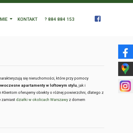
RMIE
KONTAKT
? 884 884 153
 Zespół
a
gn Languages
harakteryzują się nieruchomości, które przy pomocy
owoczesne apartamenty w loftowym stylu
, jak i
ularz
 Klientom oferujemy obiekty o różnej powierzchni, dlatego z
e zamiast
działki w okolicach Warszawy
z domem