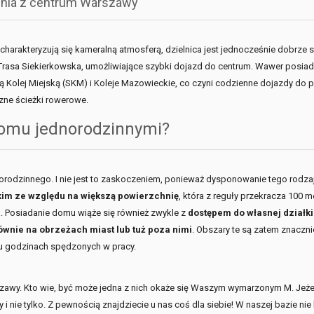
enia z centrum Warszawy
charakteryzują się kameralną atmosferą, dzielnica jest jednocześnie dobrze 
Trasa Siekierkowska, umożliwiające szybki dojazd do centrum. Wawer posiada t
Kolej Miejską (SKM) i Koleje Mazowieckie, co czyni codzienne dojazdy do 
czne ścieżki rowerowe.
omu jednorodzinnymi?
rodzinnego. I nie jest to zaskoczeniem, ponieważ dysponowanie tego rodzaj
im ze względu na większą powierzchnię
, która z reguły przekracza 100
. Posiadanie domu wiąże się również zwykle z
dostępem do własnej działki
wnie na obrzeżach miast lub tuż poza nimi
. Obszary te są zatem znacznie
lu godzinach spędzonych w pracy.
szawy. Kto wie, być może jedna z nich okaże się Waszym wymarzonym M. Jeżel
i nie tylko. Z pewnością znajdziecie u nas coś dla siebie! W naszej bazie nie