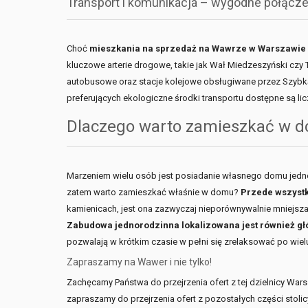
Transport i komunikacja – wygodne połącz
Choć
mieszkania na sprzedaż na Wawrze w Warszawie
kluczowe arterie drogowe, takie jak Wał Miedzeszyński czy 
autobusowe oraz stacje kolejowe obsługiwane przez Szybką 
preferujących ekologiczne środki transportu dostępne są li
Dlaczego warto zamieszkać w d
Marzeniem wielu osób jest posiadanie własnego domu jedno
zatem warto zamieszkać właśnie w domu?
Przede wszystk
kamienicach, jest ona zazwyczaj nieporównywalnie mniejsza
Zabudowa jednorodzinna lokalizowana jest również głó
pozwalają w krótkim czasie w pełni się zrelaksować po wie
Zapraszamy na Wawer i nie tylko!
Zachęcamy Państwa do przejrzenia ofert z tej dzielnicy War
zapraszamy do przejrzenia ofert z pozostałych części stolicy 