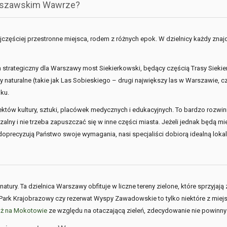
arszawskim Wawrze?
jczęściej przestronne miejsca, rodem z różnych epok. W dzielnicy każdy znajdzi
m strategiczny dla Warszawy most Siekierkowski, będący częścią Trasy Siekie
kty naturalne (takie jak Las Sobieskiego – drugi największy las w Warszawie, 
ku.
któw kultury, sztuki, placówek medycznych i edukacyjnych. To bardzo rozwin
 i nie trzeba zapuszczać się w inne części miasta. Jeżeli jednak będą mieli
oprecyzują Państwo swoje wymagania, nasi specjaliści dobiorą idealną lokal
atury. Ta dzielnica Warszawy obfituje w liczne tereny zielone, które sprzyja
ark Krajobrazowy czy rezerwat Wyspy Zawadowskie to tylko niektóre z miejs
aż na Mokotowie
ze względu na otaczającą zieleń, zdecydowanie nie powinny 