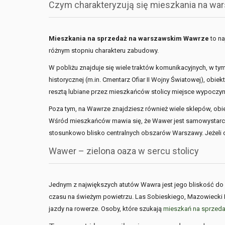
Czym charakteryzują się mieszkania na w
Mieszkania na sprzedaż na warszawskim Wawrze
to na
różnym stopniu charakteru zabudowy.
W pobliżu znajduje się wiele traktów komunikacyjnych, w ty
historycznej (m.in. Cmentarz Ofiar II Wojny Światowej), obie
resztą lubiane przez mieszkańców stolicy miejsce wypoczyn
Poza tym, na Wawrze znajdziesz również wiele sklepów, obie
Wśród mieszkańców mawia się, że Wawer jest samowystarczalny
stosunkowo blisko centralnych obszarów Warszawy. Jeżeli d
Wawer – zielona oaza w sercu stolicy
Jednym z największych atutów Wawra jest jego bliskość do n
czasu na świeżym powietrzu. Las Sobieskiego, Mazowiecki P
jazdy na rowerze. Osoby, które szukają
mieszkań na sprzed