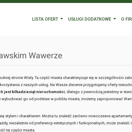
LISTA OFERT
USŁUGI DODATKOWE
O FI
Wynajem
Kredyty
Nasz
Sprzedaż
Wycena nieruchomości
Blog
zawskim Wawerze
Oferty specjalne
Ubezpieczenia
Prac
Remonty
Forei
chodniej stronie Wisły. Ta część miasta charakteryzuje się w szczególności 
korzystania z naszych usług. Na Wasze zlecenie przygotujemy oferty nieruch
Form
h jest kilkadziesiąt nieruchomości
, dlatego z pewnością jesteśmy w stan
mu i wybudować go od podstaw w pobliżu miasta, możemy zaproponować Wa
 się stylem i charakterem. Można tu znaleźć zarówno nowoczesne apartamenty,
dy, niezależnie od preferencji estetycznych i funkcjonalnych, może znaleźć c
ć tej części miasta.