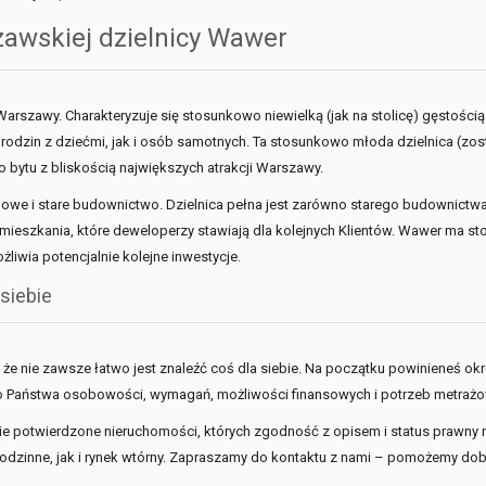
awskiej dzielnicy Wawer
rszawy. Charakteryzuje się stosunkowo niewielką (jak na stolicę) gęstości
 rodzin z dziećmi, jak i osób samotnych. Ta stosunkowo młoda dzielnica (zos
o bytu z bliskością największych atrakcji Warszawy.
e i stare budownictwo. Dzielnica pełna jest zarówno starego budownictwa,
ieszkania, które deweloperzy stawiają dla kolejnych Klientów. Wawer ma st
żliwia potencjalnie kolejne inwestycje.
siebie
 że nie zawsze łatwo jest znaleźć coś dla siebie. Na początku powinieneś ok
Państwa osobowości, wymagań, możliwości finansowych i potrzeb metrażow
znie potwierdzone nieruchomości, których zgodność z opisem i status prawny
dzinne, jak i rynek wtórny. Zapraszamy do kontaktu z nami – pomożemy dob