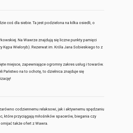
e coś dla siebie. Ta jest podzielona na kilka osiedli, o
rkowskiej. Na Wawrze znajdują się liczne punkty pamięci
czy Kępa Wieloryb). Rezerwat im. Króla Jana Sobieskiego to z
ięte miejsce, zapewniające ogromny zakres usług i towarów.
 Państwo na to ochotę, to dzielnica znajduje się
izację!
ją zarówno codziennemu relaksowi, jak i aktywnemu spędzaniu
c, które przyciągają miłośników spacerów, biegania czy
omijać także ofert z Wawra.