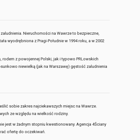
ą zaludnienia. Nieruchomości na Wawrze to bezpieczne,
tała wyodrębniona z Pragi-Południe w 1994 roku, a w 2002
 rodem z powojennej Polski, jak i typowo PRLowskich
osunkowo niewielką (jak na Warszawę) gęstość zaludnienia
reślić sobie zakres najciekawszych miejsc na Wawrze.
ych ze względu na wielkość rodziny.
 nie jest w żadnym stopniu kwestionowany. Agencja 4Ściany
rać ofertę do oczekiwań.