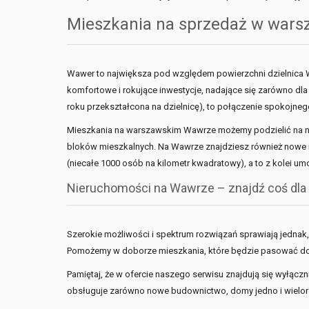
Mieszkania na sprzedaż w warsz
Wawer to największa pod względem powierzchni dzielnica Wa
komfortowe i rokujące inwestycje, nadające się zarówno dla
roku przekształcona na dzielnicę), to połączenie spokojneg
Mieszkania na warszawskim Wawrze możemy podzielić na now
bloków mieszkalnych. Na Wawrze znajdziesz również nowe m
(niecałe 1000 osób na kilometr kwadratowy), a to z kolei umo
Nieruchomości na Wawrze – znajdź coś dla 
Szerokie możliwości i spektrum rozwiązań sprawiają jednak,
Pomożemy w doborze mieszkania, które będzie pasować do 
Pamiętaj, że w ofercie naszego serwisu znajdują się wyłąc
obsługuje zarówno nowe budownictwo, domy jedno i wieloro