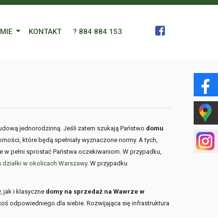
RMIE
KONTAKT
? 884 884 153
 Zespół
a
gn Languages
zabudową jednorodzinną. Jeśli zatem szukają Państwo
domu
omości, które będą spełniały wyznaczone normy. A tych,
ularz
ie w pełni sprostać Państwa oczekiwaniom. W przypadku,
m
działki w okolicach Warszawy
. W przypadku
 jak i klasyczne
domy na sprzedaż na Wawrze w
oś odpowiedniego dla siebie. Rozwijająca się infrastruktura