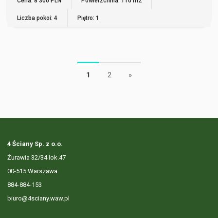
Cena: 8 300 PLN
Powierzchnia: 110 m2
Liczba pokoi: 4
Piętro: 1
1
2
»
4 Ściany Sp. z o.o.
Żurawia 32/34 lok.47
00-515 Warszawa
884-884-153
biuro@4sciany.waw.pl