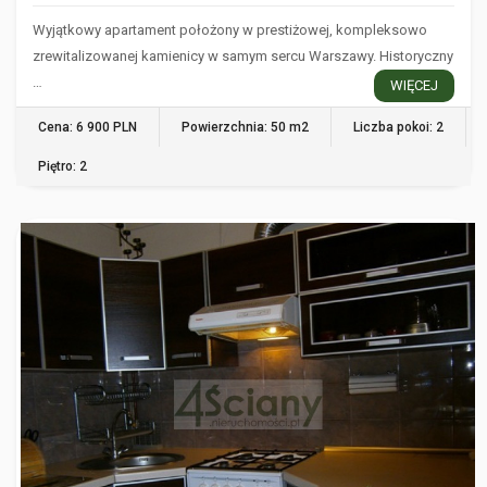
Wyjątkowy apartament położony w prestiżowej, kompleksowo
zrewitalizowanej kamienicy w samym sercu Warszawy. Historyczny
…
WIĘCEJ
Cena: 6 900 PLN
Powierzchnia: 50 m2
Liczba pokoi: 2
Piętro: 2
WARSZAWA