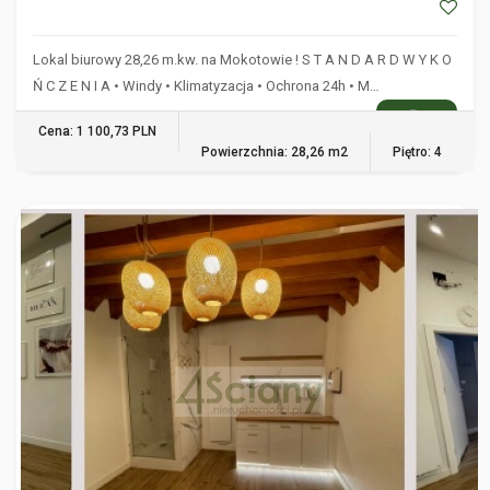
Lokal biurowy 28,26 m.kw. na Mokotowie ! S T A N D A R D W Y K O
Ń C Z E N I A • Windy • Klimatyzacja • Ochrona 24h • M…
WIĘCEJ
Cena: 1 100,73 PLN
Powierzchnia: 28,26 m2
Piętro: 4
WARSZAWA