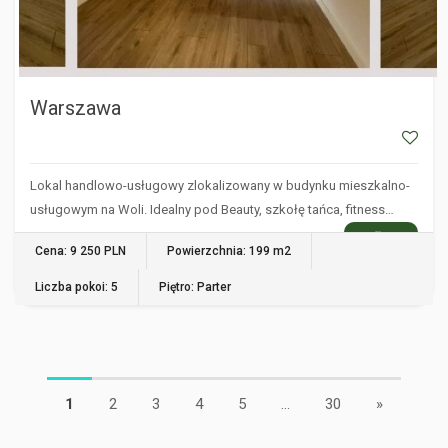
Warszawa
Lokal handlowo-usługowy zlokalizowany w budynku mieszkalno-
usługowym na Woli. Idealny pod Beauty, szkołę tańca, fitness…
WIĘCEJ
Cena: 9 250 PLN
Powierzchnia: 199 m2
Liczba pokoi: 5
Piętro: Parter
1
2
3
4
5
...
30
»