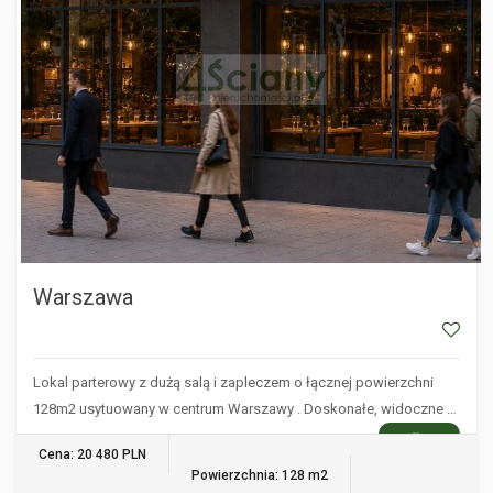
Warszawa
Lokal parterowy z dużą salą i zapleczem o łącznej powierzchni
128m2 usytuowany w centrum Warszawy . Doskonałe, widoczne …
WIĘCEJ
Cena: 20 480 PLN
Powierzchnia: 128 m2