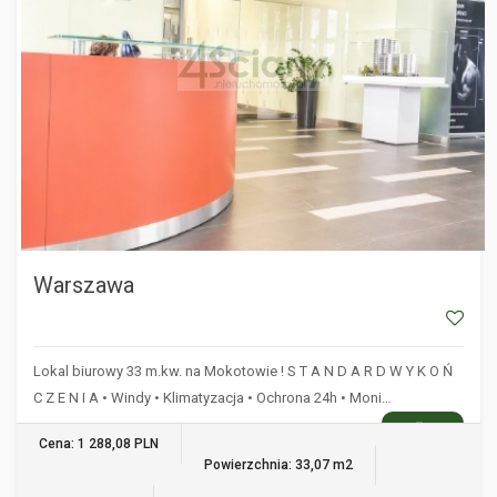
Warszawa
Lokal biurowy 33 m.kw. na Mokotowie ! S T A N D A R D W Y K O Ń
C Z E N I A • Windy • Klimatyzacja • Ochrona 24h • Moni…
WIĘCEJ
Cena: 1 288,08 PLN
Powierzchnia: 33,07 m2