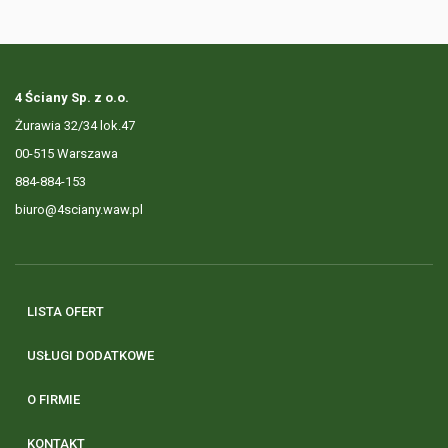
4 Ściany Sp. z o.o.
Żurawia 32/34 lok.47
00-515 Warszawa
884-884-153
biuro@4sciany.waw.pl
LISTA OFERT
USŁUGI DODATKOWE
O FIRMIE
KONTAKT