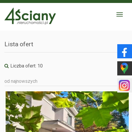
Toggle
navigat
Lista ofert
Liczba ofert:
10
od najnowszych
WARSZAWA