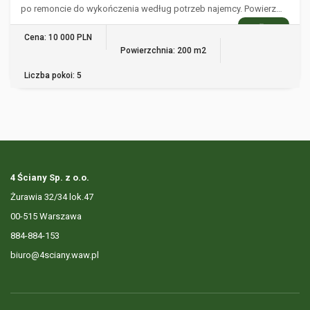
po remoncie do wykończenia według potrzeb najemcy. Powierz…
WIĘCEJ
Cena: 10 000 PLN
Powierzchnia: 200 m2
Liczba pokoi: 5
4 Ściany Sp. z o.o.
Żurawia 32/34 lok.47
00-515 Warszawa
884-884-153
biuro@4sciany.waw.pl