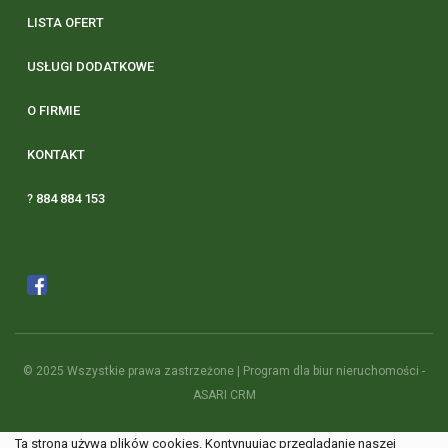
LISTA OFERT
USŁUGI DODATKOWE
O FIRMIE
KONTAKT
? 884 884 153
© 2025 Wszystkie prawa zastrzeżone | Program dla biur nieruchomości -
ASARI CRM
Ta strona używa plików cookies. Kontynuując przeglądanie naszej