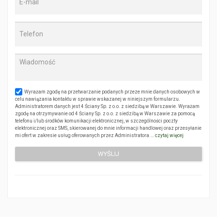
Wyrażam zgodę na przetwarzanie podanych przeze mnie danych osobowych w
celu nawiązania kontaktu w sprawie wskazanej w niniejszym formularzu.
Administratorem danych jest 4 Ściany Sp. z o.o. z siedzibą w Warszawie. Wyrażam
zgodę na otrzymywanie od 4 Ściany Sp. z o.o. z siedzibą w Warszawie za pomocą
telefonu i/lub środków komunikacji elektronicznej, w szczególności poczty
elektronicznej oraz SMS, skierowanej do mnie informacji handlowej oraz przesyłanie
mi ofert w zakresie usług oferowanych przez Administratora.…
czytaj więcej