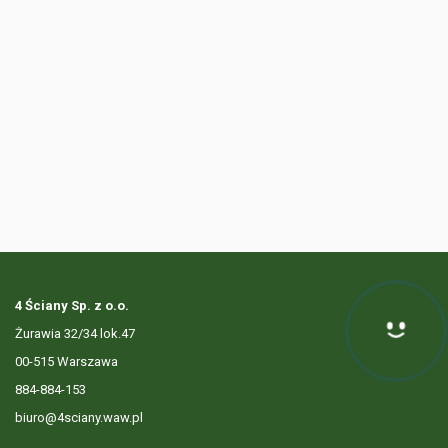
4 Ściany Sp. z o.o.
Żurawia 32/34 lok.47
00-515 Warszawa
884-884-153
biuro@4sciany.waw.pl