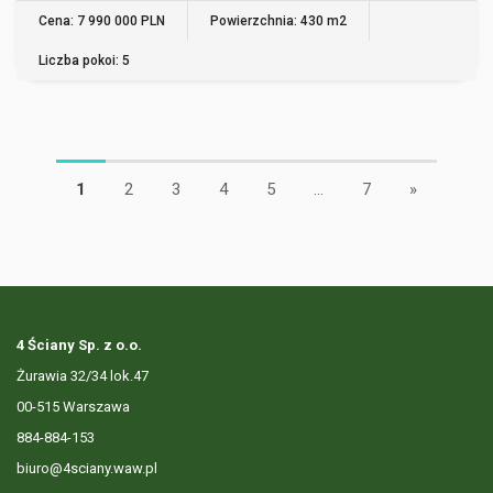
Cena: 7 990 000 PLN
Powierzchnia: 430 m2
Liczba pokoi: 5
1
2
3
4
5
...
7
»
4 Ściany Sp. z o.o.
Żurawia 32/34 lok.47
00-515 Warszawa
884-884-153
biuro@4sciany.waw.pl