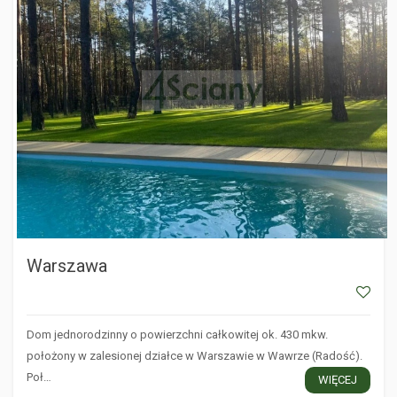
Warszawa
Dom jednorodzinny o powierzchni całkowitej ok. 430 mkw.
położony w zalesionej działce w Warszawie w Wawrze (Radość).
Poł…
WIĘCEJ